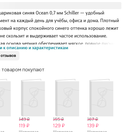
шариковая синяя Ocean 0,7 мм Schiller — удобный
мент на каждый день для учёбы, офиса и дома. Плотный
ковый корпус спокойного синего оттенка хорошо лежит
, не скользит и выдерживает частое использование.
ая основа чернил обеспечивает мягкое, ровное письмо
и к описанию и характеристикам
опусков и клякс, линия получается аккуратной и
 отзывов
чивой. Толщина пера 0,7 мм оптимальна и для быстрых
к, и для конспектов, и для заполнения документов.
м товаром покупают
er — это фирменный бренд Читай-города, который
т профессионалы, уделяющие внимание каждой детали
ству каждой модели.
143 ₽
155 ₽
167 ₽
167 
119 ₽
129 ₽
139 ₽
139 
вая
Шариковая
Шариковая
Шариковая
Шари