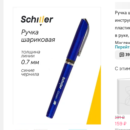
Ручка 
инстру
пласти
в руке
Маслян
Перейт
без пр
39
разбор
замето
С эти
Schill
создаю
и каче
191 ₽
159 ₽
Шарико