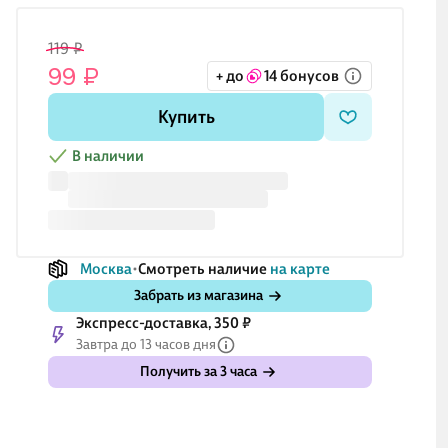
119 ₽
99 ₽
+ до
14 бонусов
Купить
В наличии
Москва
Смотреть наличие
на карте
Забрать из магазина
Экспресс-доставка, 350 ₽
Завтра до 13 часов дня
Получить за 3 часа
₽
179 ₽
119 ₽
227 ₽
17
₽
149 ₽
99 ₽
189 ₽
14
ковая
Шариковая
Капиллярная
Шариковая
Ша