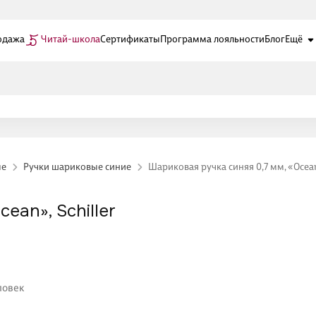
одажа
Читай-школа
Сертификаты
Программа лояльности
Блог
Ещё
ые
Ручки шариковые синие
Шариковая ручка синяя 0,7 мм, «Оcean»
ean», Schiller
ловек