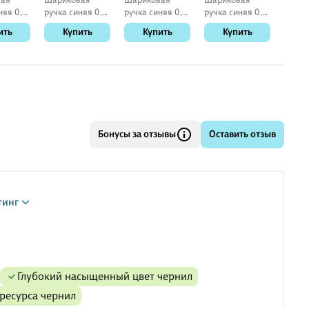
няя 0,7
ручка синяя 0,7
ручка синяя 0,5
ручка синяя 0,7
ручка
GP-F L,
мм, Eclipse,
мм, MC Gold,
мм, Laconic,
Ultra 
ить
Купить
Купить
Купить
К
Schiller
MunHwa
Schiller
Kraus
Бонусы за отзывы
Оставить отзыв
тинг
глубокий насыщенный цвет чернил
 ресурса чернил