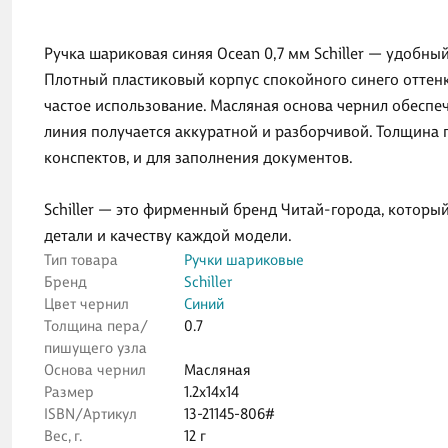
Ручка шариковая синяя Ocean 0,7 мм Schiller — удобны
Плотный пластиковый корпус спокойного синего оттенк
частое использование. Масляная основа чернил обеспеч
линия получается аккуратной и разборчивой. Толщина п
конспектов, и для заполнения документов.
Schiller — это фирменный бренд Читай-города, котор
детали и качеству каждой модели.
Тип товара
Ручки шариковые
Бренд
Schiller
Цвет чернил
Синий
Толщина пера/
0.7
пишущего узла
Основа чернил
Масляная
Размер
1.2x14x14
ISBN/Артикул
13-21145-806#
Вес, г.
12 г