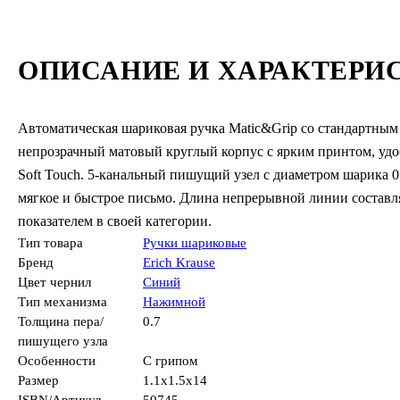
ОПИСАНИЕ И ХАРАКТЕРИ
Автоматическая шариковая ручка Matic&Grip со стандартным
непрозрачный матовый круглый корпус с ярким принтом, уд
Soft Touch. 5-канальный пишущий узел с диаметром шарика 
мягкое и быстрое письмо. Длина непрерывной линии составля
показателем в своей категории.
Тип товара
Ручки шариковые
Бренд
Erich Krause
Цвет чернил
Синий
Тип механизма
Нажимной
Толщина пера/
0.7
пишущего узла
Особенности
С грипом
Размер
1.1x1.5x14
ISBN/Артикул
50745