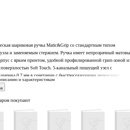
еская шариковая ручка Matic&Grip со стандартным типом
узла и заменяемым стержнем. Ручка имеет непрозрачный матов
орпус с ярким принтом, удобной профилированной грип-зоной и
 поверхностью Soft Touch. 5-канальный пишущий узел с
 шарика 0.7 мм в сочетании с быстросохнущими чернилами
описанию и характеристикам
ает мягкое и быстрое письмо. Длина непрерывной линии
ва
 1200 м при толщине 0.35 мм, что является высоким показателем 
гории.
варом покупают