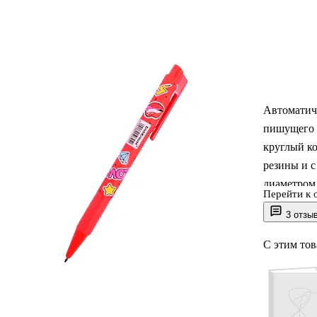
Автоматич
пишущего 
круглый к
резины и с
диаметром
Перейти к 
обеспечив
3 отзы
составляет
своей кате
С этим то