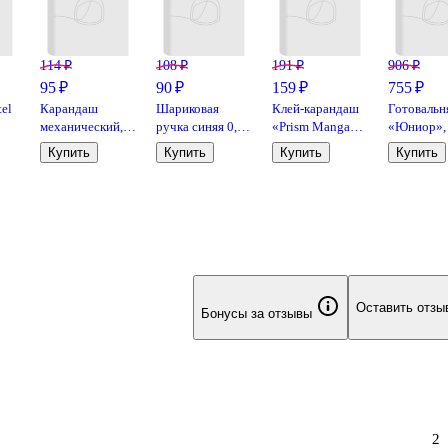
114 ₽
108 ₽
191 ₽
906 ₽
95 ₽
90 ₽
159 ₽
755 ₽
tel
Карандаш
Шариковая
Клей-карандаш
Готовальн
механический,
ручка синяя 0,7
«Prism Manga»,
«Юниор»,
Bruno Visconti, 2
мм, «Bunny
Erich Krause, 8 г
предметов
Купить
Купить
Купить
Купить
в
мм, в
Ananas», Be
Глобус
е
ассортименте
Smart
Оставить отзы
Бонусы за отзывы
2