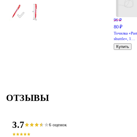
96 ₽
80 ₽
Точилка «Pas
shuttle», 1
отверстие,
Купить
пластик, Yoi, 
ассортимент
ОТЗЫВЫ
3.7
6 оценок