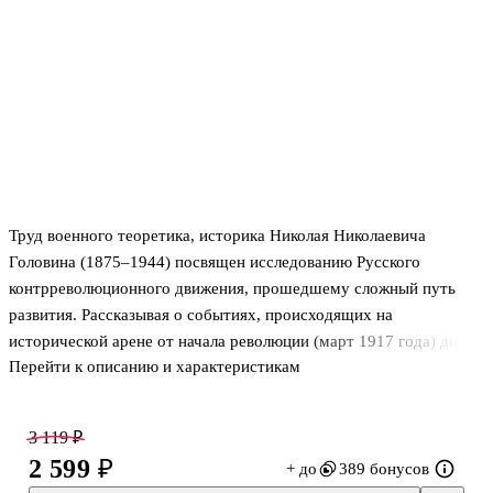
Труд военного теоретика, историка Николая Николаевича
Головина (1875–1944) посвящен исследованию Русского
контрреволюционного движения, прошедшему сложный путь
развития. Рассказывая о событиях, происходящих на
исторической арене от начала революции (март 1917 года) до
Перейти к описанию и характеристикам
конца 1918 года, автор акцентирует внимание читателей на
должном толковании слова «контрреволюция», понимая ее как
одну из сторон диалектически развивающегося процесса
3 119 ₽
революции. .Работа разделена на пять частей: .Первая часть.
2 599 ₽
+ до
389 бонусов
Зарождение контрреволюции и первая ее вспышка (книги 1-я и 2-