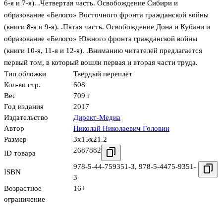
6-я и 7-я). .Четвертая часть. Освобождение Сибири и
образование «Белого» Восточного фронта гражданской войны
(книги 8-я и 9-я). .Пятая часть. Освобождение Дона и Кубани и
образование «Белого» Южного фронта гражданской войны
(книги 10-я, 11-я и 12-я). .Вниманию читателей предлагается
первый том, в который вошли первая и вторая части труда.
Тип обложки
Твёрдый переплёт
Кол-во стр.
608
Вес
709 г
Год издания
2017
Издательство
Директ-Медиа
Автор
Николай Николаевич Головин
Размер
3x15x21.2
2687882
ID товара
978-5-44-759351-3
,
978-5-4475-9351-
ISBN
3
Возрастное
16+
ограничение