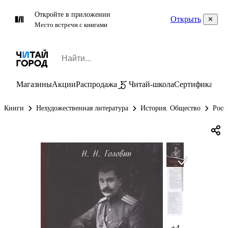
Откройте в приложении
Открыть
Место встречи с книгами
Магазины
Акции
Распродажа
Читай-школа
Сертификаты
П
Книги
Нехудожественная литература
История. Общество
Росс
+4