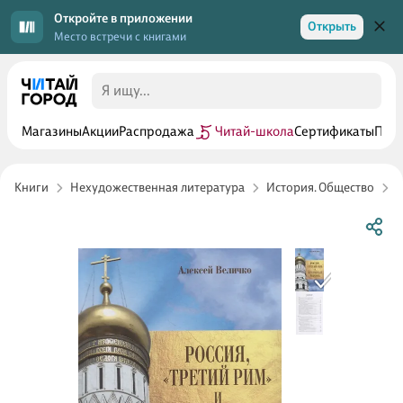
Откройте в приложении
Открыть
Место встречи с книгами
Магазины
Акции
Распродажа
Читай-школа
Сертификаты
Прог
Книги
Нехудожественная литература
История. Общество
Р