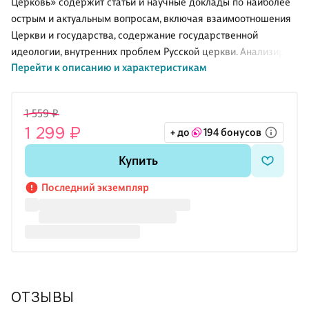
Церковь» содержит статьи и научные доклады по наиболее
острым и актуальным вопросам, включая взаимоотношения
Церкви и государства, содержание государственной
идеологии, внутренних проблем Русской церкви. Анализируя
Перейти к описанию и характеристикам
взгляды сторонников доктрины «Москва — Третий Рим»,
автор убедительно доказывает, что она противоречит как
научным фактам, так и практическим потребностям Русского
1 559 ₽
государства, вынужденного, исходя из постулатов
1 299 ₽
+ до
194 бонусов
«славянофилов», постоянно жертвовать своими интересами
во имя умозрительных идей. Вторая часть сборника
Купить
представляет собой совокупность работ по каноническому
праву и богословских сочинений, цель которых состоит в
Последний экземпляр
ОТЗЫВЫ