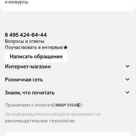
и конкурсы.
8 495 424-84-44
Вопросы и ответы
Поучаствовать в интервью
Написать обращение
Интернет-магазин
Акции
Розничная сеть
Распродажа
Доставка и оплата
Адреса магазинов
Знаем, что почитать
Программа лояльности
Книжный Дозор
Подарочные сертификаты
О компании
Скоро в продаже
Принимаем к оплате
Правила продажи
Читай-город для бизнеса
Эксклюзивные новинки
На информационном ресурсе применяются
Политика конфиденциальности
Хотите у нас работать?
Лучшие из лучших
рекомендательные технологии
.
Читай-журнал
Книжные циклы
Что ещё почитать?