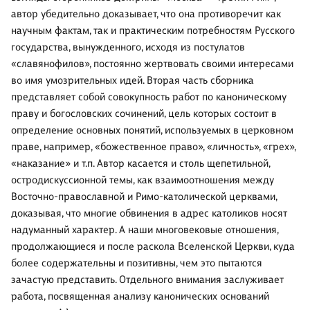
автор убедительно доказывает, что она противоречит как
научным фактам, так и практическим потребностям Русского
государства, вынужденного, исходя из постулатов
«славянофилов», постоянно жертвовать своими интересами
во имя умозрительных идей. Вторая часть сборника
представляет собой совокупность работ по каноническому
праву и богословских сочинений, цель которых состоит в
определение основных понятий, используемых в церковном
праве, например, «божественное право», «личность», «грех»,
«наказание» и т.п. Автор касается и столь щепетильной,
остродискуссионной темы, как взаимоотношения между
Восточно-православной и Римо-католической церквами,
доказывая, что многие обвинения в адрес католиков носят
надуманный характер. А наши многовековые отношения,
продолжающиеся и после раскола Вселенской Церкви, куда
более содержательны и позитивны, чем это пытаются
зачастую представить. Отдельного внимания заслуживает
работа, посвященная анализу канонических оснований