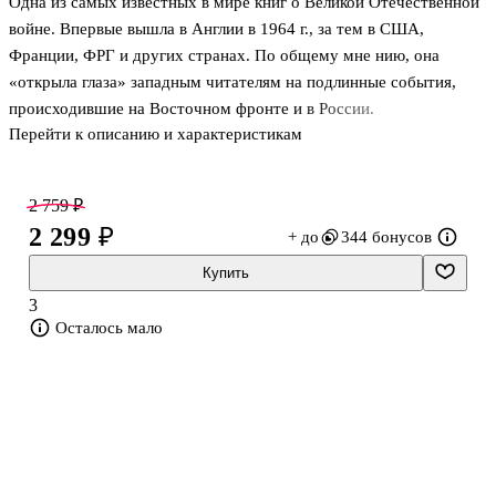
Одна из самых известных в мире книг о Великой Отечественной
войне. Впервые вышла в Англии в 1964 г., за тем в США,
Франции, ФРГ и других странах. По общему мне нию, она
«открыла глаза» западным читателям на подлинные события,
происходившие на Восточном фронте и в России.
Перейти к описанию и характеристикам
Корреспондент британской газеты «Санди таймс» и
радиокомпании ВВС (Би-Би-Си) Александр Верт (1901–1969)
хорошо знал русский язык и находился в СССР с июля 1941 по
2 759 ₽
1946 год, а потом по собственным впечатлениям, до кументам и
2 299 ₽
+ до
344 бонусов
другим первоисточникам написал эту, по его словам,
«человеческую историю». «Я делал все, что было в моих силах,
Купить
чтобы рассказать Западу о военных усилиях советского народа»,
3
– отмечал Верт. Автор честно и
Осталось мало