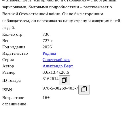
– отмечал Верт. Автор честно и откровенно – с портретами,
зарисовками, бытовыми подробностями – рассказывает о
Великой Отечественной войне. Он не был сторонним
наблюдателем, он переживал за нашу страну и живущих в ней
людей.
Кол-во стр.
736
Вес
727 г
Год издания
2026
Издательство
Родина
Серия
Советский век
Автор
Александр Верт
Размер
3.6x13.4x20.6
3162614
ID товара
978-5-00269-403-7
ISBN
Возрастное
16+
ограничение