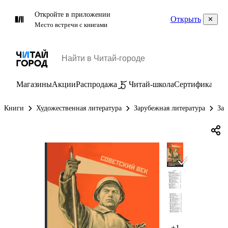
Откройте в приложении
Открыть
Место встречи с книгами
Магазины
Акции
Распродажа
Читай-школа
Сертификаты
П
Книги
Художественная литература
Зарубежная литература
Зар
+1