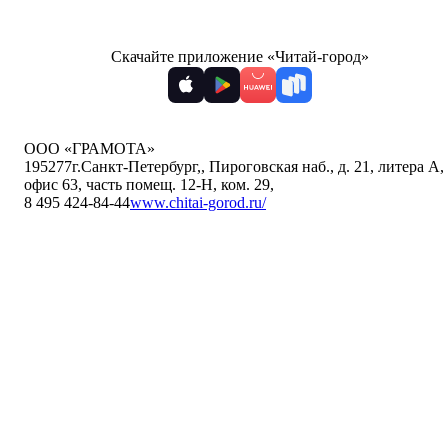
Скачайте приложение «Читай-город»
ООО «ГРАМОТА»
195277
г.Санкт-Петербург,
,
Пироговская наб., д. 21, литера А,
офис 63, часть помещ. 12-Н, ком. 29
,
8 495 424-84-44
www.chitai-gorod.ru/