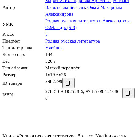
Мария Александровна Аристова
,
Наталья
Автор
Васильевна Беляева
,
Ольга Макаровна
Александрова
Родная русская литература. Александрова
УМК
О.М. и др. (5-9)
Класс
5
Предмет
Родная русская литература
Тип материала
Учебник
Кол-во стр.
144
Вес
320 г
Тип обложки
Мягкий переплёт
Размер
1x19.6x26
2982399
ID товара
978-5-09-102528-6
,
978-5-09-121086-
ISBN
6
Книга «Родная русская литература. 5 класс. Учебник» есть