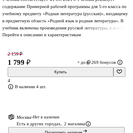
содержание Примерной рабочей программы для 5-го класса по
учебному предмету «Родная литература (русская)», входящему
в предметную область «Родной язык и родная литература». В
учебник включены произведения русской литературы, в которых
Перейти к описанию и характеристикам
наиболее ярко выражено их национально-культурное
своеобразие. Особенностью учебника является расширенный
историко-культурный комментарий к произведениям. Каждый из
2 159 ₽
проблемно-тематических блоков содержит ключевые понятия,
1 799 ₽
+ до
269 бонусов
отражающие духовную и материальную культуру русского
народа в их исторической взаимосвязи. Работа с учебником
Купить
способствует приобщению к литературному наследию русского
4
народа в контексте един
В наличии 4 шт.
Москва
Нет в наличии
Есть в других городах,
2 магазина
Посмотреть наличие