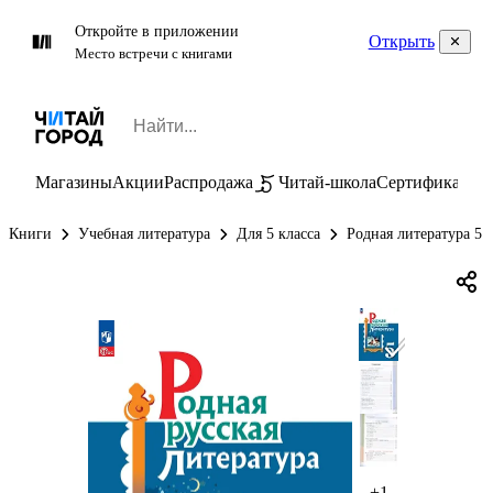
Откройте в приложении
Открыть
Место встречи с книгами
Магазины
Акции
Распродажа
Читай-школа
Сертификаты
П
Книги
Учебная литература
Для 5 класса
Родная литература 5 
+1