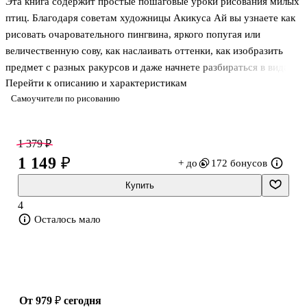
Эта книга содержит простые пошаговые уроки рисования милых
птиц. Благодаря советам художницы Акикуса Ай вы узнаете как
рисовать очаровательного пингвина, яркого попугая или
величественную сову, как наслаивать оттенки, как изобразить
предмет с разных ракурсов и даже начнете разбираться в видах
Перейти к описанию и характеристикам
нарисованных оперений!
Самоучители по рисованию
Этот милый самоучитель по рисованию одновременно расскажет
вам о различных птицах, ознакомит со стилями штриховки и
возможностями смешивания различных цветов.
1 379 ₽
Для среднего школьного возраста.
1 149 ₽
+ до
172 бонусов
Купить
4
Осталось мало
от 979 ₽
сегодня