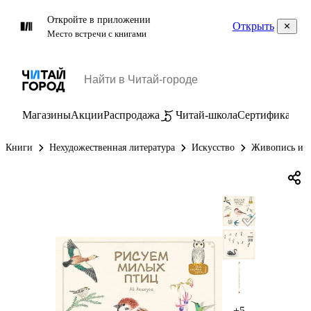
Откройте в приложении
Открыть
Место встречи с книгами
Магазины
Акции
Распродажа
Читай-школа
Сертификаты
П
Книги
Нехудожественная литература
Искусство
Живопись и г
+5