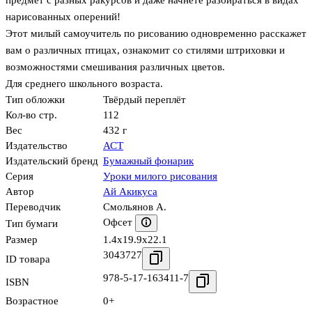
предмет с разных ракурсов и даже начнете разбираться в видах
нарисованных оперений!
Этот милый самоучитель по рисованию одновременно расскажет
вам о различных птицах, ознакомит со стилями штриховки и
возможностями смешивания различных цветов.
Для среднего школьного возраста.
Тип обложки
Твёрдый переплёт
Кол-во стр.
112
Вес
432 г
Издательство
АСТ
Издательский бренд
Бумажный фонарик
Серия
Уроки милого рисования
Автор
Ай Акикуса
Переводчик
Смольянов А.
Офсет
Тип бумаги
Размер
1.4x19.9x22.1
3043727
ID товара
978-5-17-163411-7
ISBN
Возрастное
0+