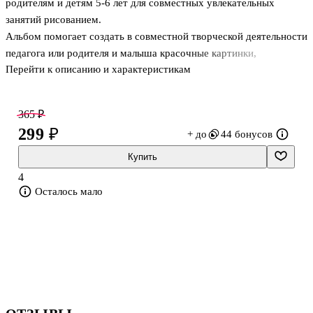
родителям и детям 5-6 лет для совместных увлекательных
занятий рисованием.
Альбом помогает создать в совместной творческой деятельности
педагога или родителя и малыша красочные картинки,
Перейти к описанию и характеристикам
обогащающие детское восприятие и воображение в дошкольном
возрасте. Занятия с комплектом доставят малышу удовольствие,
помогут привить интерес к рисованию. В диске ярко, красочно,
365 ₽
наглядно, доступно и очень интересно для малыша, с
299 ₽
+ до
44 бонусов
элементами мультипликации представлена технология обучения
изобразительным умениям. Привлекательные для малышей герои
Купить
- весёлые сказочные зайчата - доступно и занимательно
4
показывают детям и взрослым, как легко можно на
Осталось мало