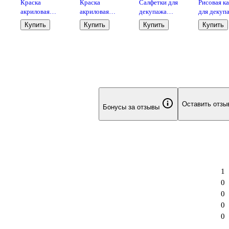
Краска
Краска
Салфетки для
Рисовая к
акриловая
акриловая
декупажа
для декуп
перламутровая
перламутровая
(ассорти)
SAFINA (2
Купить
Купить
Купить
Купить
 7
Фиолетовая,
Красная, 40мл,
"Лимонный
см) (Ж-005
40мл, Луч
Луч
фреш", 12 шт
(упаковка)
Оставить отзы
Бонусы за отзывы
1
0
0
0
0