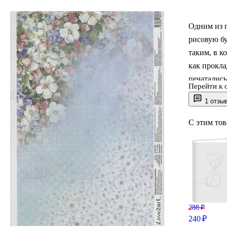
Одним из п
рисовую бу
таким, в к
как прокла
печатались
Перейти к 
прежде все
1 отзы
просто, он
рисовую б
С этим то
большинств
дерево, пл
288 ₽
240 ₽