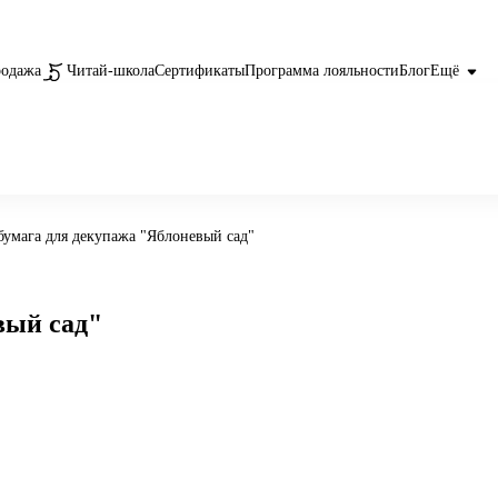
родажа
Читай-школа
Сертификаты
Программа лояльности
Блог
Ещё
бумага для декупажа "Яблоневый сад"
вый сад"