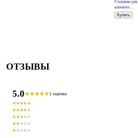
Стержни для
клеевого
пистолета,
Купить
d=7мм*18см,
штук
ОТЗЫВЫ
5.0
1 оценка