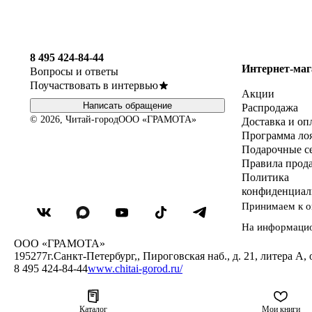
8 495 424-84-44
Интернет-маг
Вопросы и ответы
Поучаствовать в интервью
Акции
Написать обращение
Распродажа
© 2026, Читай-город
ООО «ГРАМОТА»
Доставка и оп
Программа ло
Подарочные с
Правила прод
Политика
конфиденциал
Принимаем к о
На информаци
ООО «ГРАМОТА»
195277
г.Санкт-Петербург,
,
Пироговская наб., д. 21, литера А, 
8 495 424-84-44
www.chitai-gorod.ru/
Каталог
Мои книги