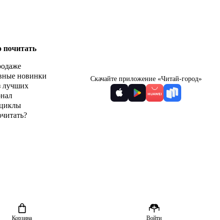
о почитать
родаже
вные новинки
Скачайте приложение «Читай-город»
з лучших
рнал
циклы
очитать?
Корзина
Войти