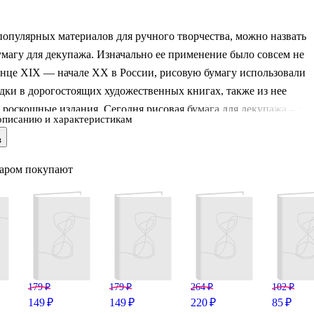
опулярных материалов для ручного творчества, можно назвать
магу для декупажа. Изначально ее применение было совсем не
онце XIX — начале XX в России, рисовую бумагу использовали
дки в дорогостоящих художественных книгах, также из нее
 роскошные издания. Сегодня рисовая бумага для декупажа – это
описанию и характеристикам
го идеальный материал для творчества. Работать с ней достаточ
в
а с легкостью повторяет любую форму и поверхность. Купить
умагу для декупажа можно для украшения абсолютного
варом покупают
а поверхностей, но особенно хорошо она ложится на папье-маш
астик и стекло.
179 ₽
179 ₽
264 ₽
102 ₽
149 ₽
149 ₽
220 ₽
85 ₽