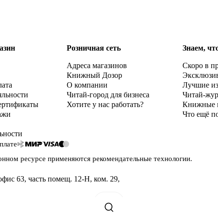
азин
Розничная сеть
Знаем, чт
Адреса магазинов
Скоро в п
Книжный Дозор
Эксклюзи
лата
О компании
Лучшие и
яльности
Читай-город для бизнеса
Читай-жу
ертификаты
Хотите у нас работать?
Книжные 
ажи
Что ещё п
ьности
плате
онном ресурсе применяются
рекомендательные технологии
.
офис 63, часть помещ. 12-Н, ком. 29
,