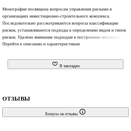
Монография посвящена вопросам управления рисками в
организациях инвестиционно-строительного комплекса.
Последовательно рассматриваются вопросы классификации
рисков, устанавливаются подходы к определению видов и типов
рисков. Уделено внимание подходам к построению механизма
Перейти к описанию и характеристикам
управления рисками и особенности воздействия на выявленные
риски в части минимизации возможного ущерба. Освещаются
вопросы государственного регулирования, рассмотрена
комплексная экономическая проблема, связанная с
В закладки
исследованием эффективности выбранной стратегии проектов
реального инвестирования на основе использования различных
методов и моделей анализа рисков. Использованы современные
учебные и методические материалы, ап
ОТЗЫВЫ
Бонусы за отзывы