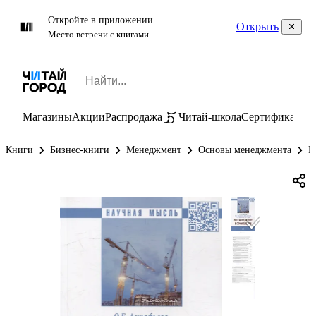
Откройте в приложении
Открыть
Место встречи с книгами
Магазины
Акции
Распродажа
Читай-школа
Сертификаты
П
Книги
Бизнес-книги
Менеджмент
Основы менеджмента
Р