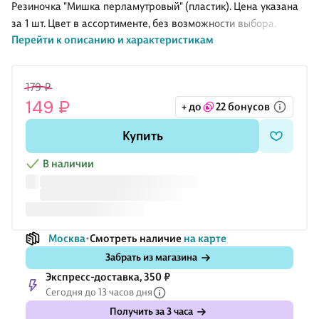
(пластик),
09165-B99)
(2шт)
(2шт)
Резиночка "Мишка перламутровый" (пластик). Цена указана
Lafilaf
(Lafilaf)
(пластик)
(пластик)
за 1 шт. Цвет в ассортименте, без возможности выбора.
(12-03916-
(3,5см) (12-
Перейти к описанию и характеристикам
B90) (Lafilaf)
03907-B1)
(Lafilaf)
179 ₽
149 ₽
+ до
22 бонусов
Купить
В наличии
Москва
Смотреть наличие
на карте
Забрать из магазина
Экспресс-доставка, 350 ₽
Сегодня до 13 часов дня
Получить за 3 часа