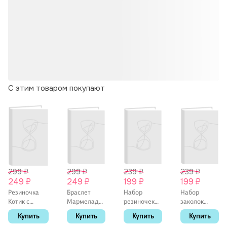
С этим товаром покупают
299 ₽
299 ₽
239 ₽
239 ₽
249 ₽
249 ₽
199 ₽
199 ₽
Резиночка
Браслет
Набор
Набор
Котик с
Мармеладные
резиночек
заколок
глазками
мишки
Капибара
Зайчики
Купить
Купить
Купить
Купить
(черная)
(акрил) (12-
мордочка
перламутровы