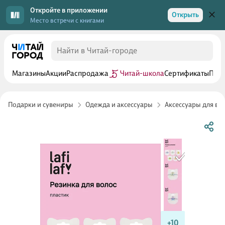
Откройте в приложении
Открыть
Место встречи с книгами
Магазины
Акции
Распродажа
Читай-школа
Сертификаты
Прог
Подарки и сувениры
Одежда и аксессуары
Аксессуары для во
+10