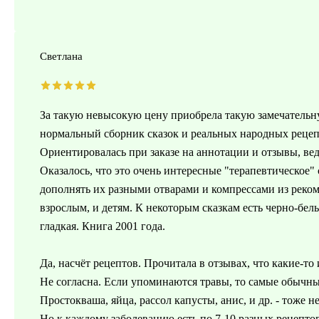
Светлана
За такую невысокую цену приобрела такую замечательну
нормальный сборник сказок и реальных народных рецепт
Ориентировалась при заказе на аннотации и отзывы, вед
Оказалось, что это очень интересные "терапевтическое"
дополнять их разными отварами и компрессами из реком
взрослым, и детям. К некоторым сказкам есть черно-белы
гладкая. Книга 2001 года.
Да, насчёт рецептов. Прочитала в отзывах, что какие-то
Не согласна. Если упоминаются травы, то самые обычны
Простокваша, яйца, рассол капусты, анис, и др. - тоже 
Но к каждому заболеванию есть по 7-10 разных рецептов