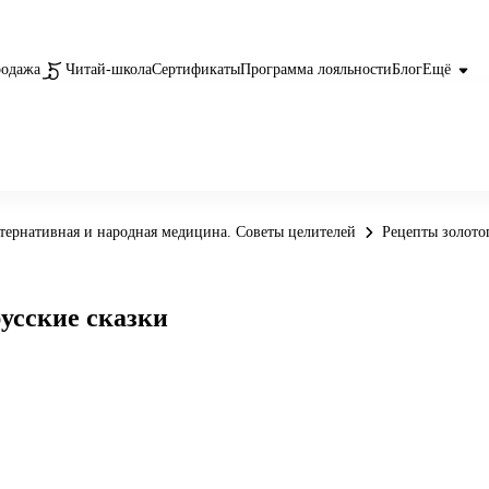
родажа
Читай-школа
Сертификаты
Программа лояльности
Блог
Ещё
тернативная и народная медицина. Советы целителей
Рецепты золото
усские сказки