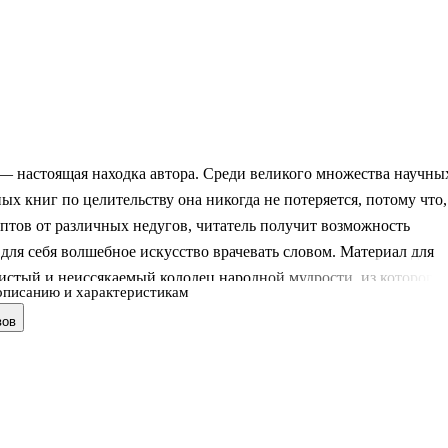
— настоящая находка автора. Среди великого множества научны
ых книг по целительству она никогда не потеряется, потому что,
птов от различных недугов, читатель получит возможность
 для себя волшебное искусство врачевать словом. Материал для
истый и неиссякаемый колодец народной мудрости, из которого
описанию и характеристикам
благодарно зачерпнул живительной силы автор. Эту силу он
вов
т вам. .Для широкого круга читателей. .