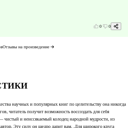
0
0
ов
Отзывы на произведение
СТИКИ
ества научных и популярных книг по целительству она никогда
гов, читатель получит возможность воссоздать для себя
 — чистый и неиссякаемый колодец народной мудрости, из
автор. Эту силу он щедро дарит вам. .Для широкого круга