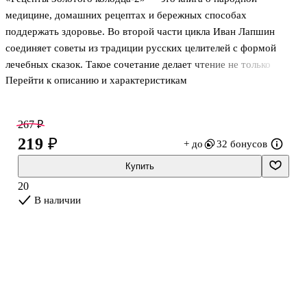
медицине, домашних рецептах и бережных способах
поддержать здоровье. Во второй части цикла Иван Лапшин
соединяет советы из традиции русских целителей с формой
лечебных сказок. Такое сочетание делает чтение не только
Перейти к описанию и характеристикам
содержательным, но и образным: здесь речь идёт не о сухом
перечне средств, а о попытке показать народную мудрость через
истории, метафоры и знакомые бытовые ситуации. Книга
267 ₽
адресована широкому кругу читателей, которым интересны
219 ₽
+ до
32 бонусов
народные способы ухода за собой и старые целительские
традиции. Это издание относится к популярной литературе о
Купить
народной медицине. Внутри собраны рецепты, связанные с
20
разными недугами и распространёнными
В наличии