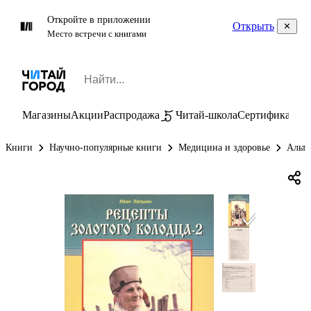
Откройте в приложении
Открыть
Место встречи с книгами
Магазины
Акции
Распродажа
Читай-школа
Сертификаты
П
Книги
Научно-популярные книги
Медицина и здоровье
Альте