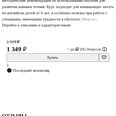
методические рекомендации по использованию пособия для
развития навыков чтения. Курс подходит для начинающих читать
по-английски детей от 6 лет, и особенно полезен при работе с
учениками, имеющими трудности в обучении. Поможет
Перейти к описанию и характеристикам
учащимся автоматизировать чтение через родственные группы
слов и различать их фонологические особенности.
1 619 ₽
1 349 ₽
+ до
202 бонусов
Купить
1
Последний экземпляр
ОТЗЫВЫ