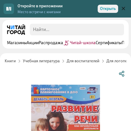
Откройте в приложении
Открыть
Место встречи с книгами
Магазины
Акции
Распродажа
Читай-школа
Сертификаты
Прог
Книги
Учебная литература
Для воспитателей
Для логопед