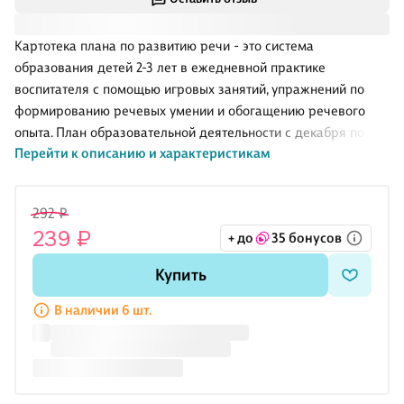
Картотека плана по развитию речи - это система
образования детей 2-3 лет в ежедневной практике
воспитателя с помощью игровых занятий, упражнений по
формированию речевых умении и обогащению речевого
опыта. План образовательной деятельности с декабря по
Перейти к описанию и характеристикам
февраль. В комплекте 12 тематических карт-планов.
Предназначено воспитателям, логопедам, родителям,
педагогам дополнительного образования.
292 ₽
239 ₽
+ до
35 бонусов
Купить
В наличии 6 шт.