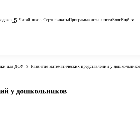
родажа
Читай-школа
Сертификаты
Программа лояльности
Блог
Ещё
ики для ДОУ
Развитие математических представлений у дошкольнико
ний у дошкольников