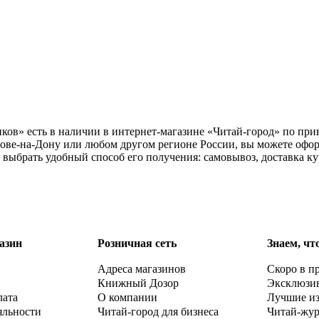
ов» есть в наличии в интернет-магазине «Читай-город» по прив
ове-на-Дону или любом другом регионе России, вы можете оформ
выбрать удобный способ его получения: самовывоз, доставка к
азин
Розничная сеть
Знаем, чт
Адреса магазинов
Скоро в п
Книжный Дозор
Эксклюзи
лата
О компании
Лучшие и
яльности
Читай-город для бизнеса
Читай-жу