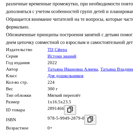
различные временные промежутки, при необходимости повтор
дополняться с учетом особенностей групп детей и планирова
Обращается внимание читателей на те вопросы, которые част
формально.
Обозначенные принципы построения занятий с детьми помог
днем цепочку совместной со взрослым и самостоятельной дет
Издательство
ТЦ Сфера
Серия
Истоки знаний
Год издания
2022
Автор
Татьяна Ивановна Алиева
,
Татьяна Владим
Класс
Для дошкольников
Кол-во стр.
224
Вес
300 г
Тип обложки
Мягкий переплёт
Размер
1x16.5x23.5
2891466
ID товара
978-5-9949-2879-0
ISBN
Возрастное
0+