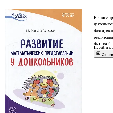
В книге п
деятельно
блоки, вкл
реализовыв
быть разби
Перейти к 
в различн
Остави
несколько 
особенност
Обращается
непонятным
Обозначен