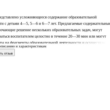
редставлено усложняющееся содержание образовательной
сти с детьми 4—5, 5—6 и 6—7 лет. Предлагаемые содержательны
ючающие решение нескольких образовательных задач, могут
аться воспитателем целостно в течение 20—30 мин или могут
ты на фрагменты образовательной деятельности и осуществлятьс
описанию и характеристикам
ые временные промежутки, при необходимости повторяться
ть отзыв
раз, различным образом модифицироваться и дополняться с учет
ей групп детей и планирования образовательного процесса.
 внимание читателей на те вопросы, которые часто остаются
и для воспитателей и предлагаются детям формально.
ные принципы п