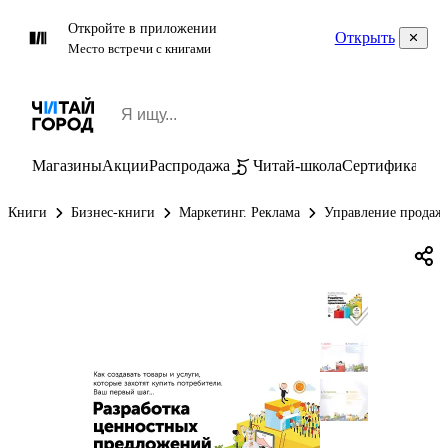
Откройте в приложении
Открыть
Место встречи с книгами
Магазины
Акции
Распродажа
Читай-школа
Сертификаты
П
Книги
Бизнес-книги
Маркетинг. Реклама
Управление продаж