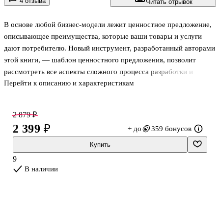
4 отзыва
Читать отрывок
В основе любой бизнес-модели лежит ценностное предложение,
описывающее преимущества, которые ваши товары и услуги
дают потребителю. Новый инструмент, разработанный авторами
этой книги, — шаблон ценностного предложения, позволит
рассмотреть все аспекты сложного процесса разработки и
Перейти к описанию и характеристикам
тестирования новых продуктов и прийти к такому варианту
предложения, который выведет ваш бизнес в лидеры рынка. В
книге приводится огромное число примеров разработки и
2 879 ₽
анализа ценностных предложений от лучших мировых компаний,
2 399 ₽
+ до
359 бонусов
что делает ее предельно практичным инструментом для бизнеса
из любой сферы.
Купить
Книга адресована предпринимателям и руководителям, которые
9
хотят держать руку на пульсе потребительского рынка
В наличии