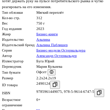
хотят держать руку на пульсе потребительского рынка и чутко
реагировать на его изменения.
Тип обложки
Мягкий переплёт
Кол-во стр.
312
Вес
750 г
Год издания
2023
Жанр
Бизнес-книги
Издательство
Альпина
Издательский бренд
Альпина Паблишер
Серия
Бизнес-модели Остервальдера
Автор
Александр Остервальдер
Иллюстратор
Буга Юрий
Переводчик
Мария Кульнева
Офсет
Тип бумаги
Размер
2.2x24.2x19
2490124
ID товара
9785961449075
,
978-5-9614-6747-5
ISBN
Возрастное
0+
ограничение