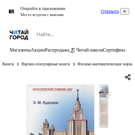
Откройте в приложении
Открыть
Место встречи с книгами
Магазины
Акции
Распродажа
Читай-школа
Сертификаты
П
Книги
Научно-популярные книги
Физико-математические науки