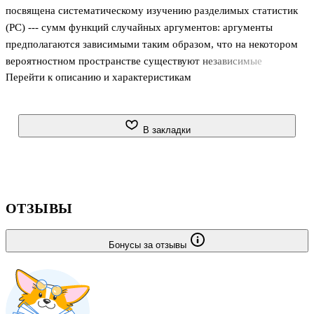
посвящена систематическому изучению разделимых статистик
(РС) --- сумм функций случайных аргументов: аргументы
предполагаются зависимыми таким образом, что на некотором
вероятностном пространстве существуют независимые
Перейти к описанию и характеристикам
случайные величины, условное распределение которых
совпадает с совместным распределением случайных аргументов
при условии фиксации их суммы. Указанной систематизации
способствует предположение о том, что значения случайных
В закладки
аргументов и функций от них принадлежат коммутативным
топологическим группам. Отдельные результаты, относящиеся к
суммам такого рода, известны уже давно.
В последние несколько десятков лет интерес к РС ч
ОТЗЫВЫ
Бонусы за отзывы