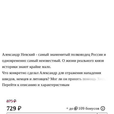
Александр Невский - самый знаменитый полководец России и
одновременно самый неизвестный. О жизни реального князя
историки знают крайне мало.
Что конкретно сделал Александр для отражения нападения
шведов, немцев и литовцев? Мог ли он принять помощь Запада в
Перейти к описанию и характеристикам
борьбе с Ордой? Александр, безусловно, стал ведущей фигурой
процесса подчинения Руси Орде, который вошёл в историю под
названием "иго". Через 300 лет после смерти Александра
875 ₽
началась мифологизация его жизни, которая продолжается до
729 ₽
+ до
109 бонусов
сих пор. В каких целях это делалось и как происходила эволюция