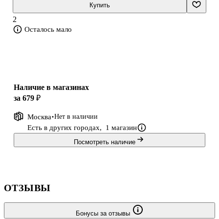
мифа об Александре?
Купить
Об этом и многом другом читатель узнает в монографии
2
Александра Широкорада "Ратоборец Александр Невский. Мифы
Осталось мало
и реалии вел
Наличие в магазинах
за 679 ₽
Москва
Нет в наличии
Есть в других городах,
1 магазин
Посмотреть наличие
ОТЗЫВЫ
Бонусы за отзывы