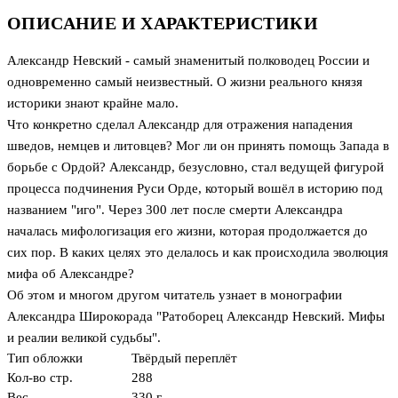
ОПИСАНИЕ И ХАРАКТЕРИСТИКИ
Александр Невский - самый знаменитый полководец России и
одновременно самый неизвестный. О жизни реального князя
историки знают крайне мало.
Что конкретно сделал Александр для отражения нападения
шведов, немцев и литовцев? Мог ли он принять помощь Запада в
борьбе с Ордой? Александр, безусловно, стал ведущей фигурой
процесса подчинения Руси Орде, который вошёл в историю под
названием "иго". Через 300 лет после смерти Александра
началась мифологизация его жизни, которая продолжается до
сих пор. В каких целях это делалось и как происходила эволюция
мифа об Александре?
Об этом и многом другом читатель узнает в монографии
Александра Широкорада "Ратоборец Александр Невский. Мифы
и реалии великой судьбы".
Тип обложки
Твёрдый переплёт
Кол-во стр.
288
Вес
330 г