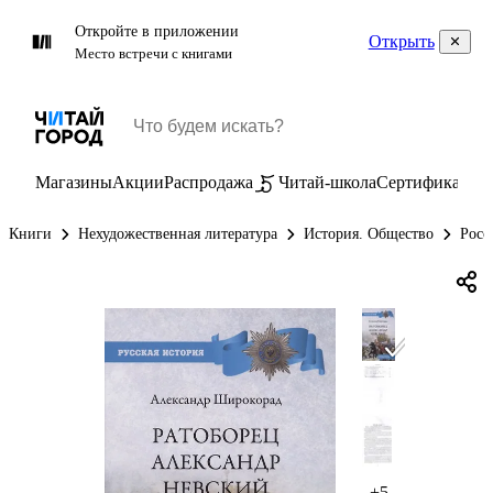
Откройте в приложении
Открыть
Место встречи с книгами
Магазины
Акции
Распродажа
Читай-школа
Сертификаты
П
Книги
Нехудожественная литература
История. Общество
Росс
+5