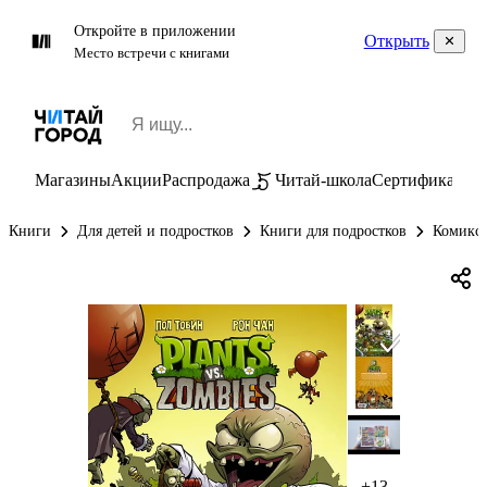
Откройте в приложении
Открыть
Место встречи с книгами
Магазины
Акции
Распродажа
Читай-школа
Сертификаты
П
Книги
Для детей и подростков
Книги для подростков
Комиксы
+13