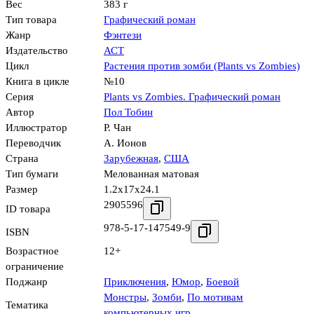
Вес
383 г
Тип товара
Графический роман
Жанр
Фэнтези
Издательство
АСТ
Цикл
Растения против зомби (Plants vs Zombies)
Книга в цикле
№10
Серия
Plants vs Zombies. Графический роман
Автор
Пол Тобин
Иллюстратор
Р. Чан
Переводчик
А. Ионов
Страна
Зарубежная
,
США
Тип бумаги
Мелованная матовая
Размер
1.2x17x24.1
2905596
ID товара
978-5-17-147549-9
ISBN
Возрастное
12+
ограничение
Поджанр
Приключения
,
Юмор
,
Боевой
Монстры
,
Зомби
,
По мотивам
Тематика
компьютерных игр