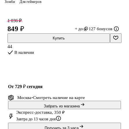
Зомби
Для геймеров
А так же ужасно забавные праздничные конкурсы в новой книге
"Растения против зомби. Лужайка судьбы"
1 036 ₽
849 ₽
+ до
127 бонусов
Купить
44
В наличии
от 729 ₽
сегодня
Москва
Смотреть наличие
на карте
Забрать из магазина
Экспресс-доставка, 350 ₽
Завтра до 13 часов дня
Получить за 3 часа