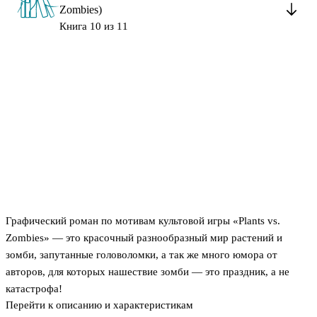
Zombies)
Книга 10 из 11
Графический роман по мотивам культовой игры «Plants vs.
Zombies» — это красочный разнообразный мир растений и
зомби, запутанные головоломки, а так же много юмора от
авторов, для которых нашествие зомби — это праздник, а не
катастрофа!
Перейти к описанию и характеристикам
Хеллоуин! Новый коварный план Зомбосса! Древние артефакты!