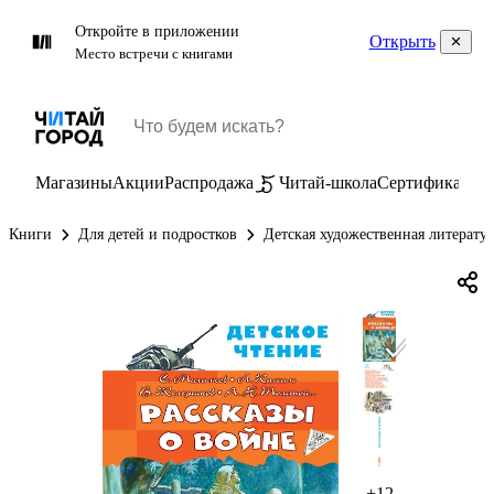
Откройте в приложении
Открыть
Место встречи с книгами
Магазины
Акции
Распродажа
Читай-школа
Сертификаты
П
Книги
Для детей и подростков
Детская художественная литерату
+12