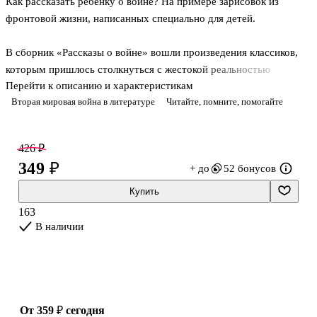
Как рассказать ребенку о войне? На примере зарисовок из
фронтовой жизни, написанных специально для детей.
В сборник «Рассказы о войне» вошли произведения классиков,
которым пришлось столкнуться с жестокой реальностью
Перейти к описанию и характеристикам
военного времени. С. Михалков, Л. Кассиль, В. Железников, С.
Вторая мировая война в литературе
Читайте, помните, помогайте
Алексеев, К. Симонов и другие авторы были свидетелями
трагических событий Великой Отечественной войны – каждого
из них она коснулась по-своему.
426 ₽
349 ₽
+ до
52 бонусов
В книге они рассказывают об отваге, мужестве и героизме
нашего народа на всех фронтах, от передовой до тыла. Уважение
Купить
к предкам и почтение к памяти погибших красной нитью
163
проходят сквозь весь сборник. Многие их этих произведений
В наличии
рекомендованы к прочтению школьной
от 359 ₽
сегодня