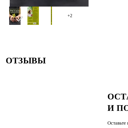
+2
ОТЗЫВЫ
ОСТ
И П
Оставьте 