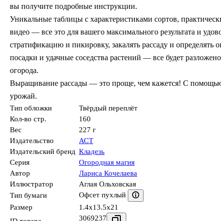
вы получите подробные инструкции.
Уникальные таблицы с характеристиками сортов, практически
видео — все это для вашего максимального результата и удов
стратификацию и пикировку, закалять рассаду и определять 
посадки и удачные соседства растений — все будет разложен
огорода.
Выращивание рассады — это проще, чем кажется! С помощью
урожай.
Тип обложки
Твёрдый переплёт
Кол-во стр.
160
Вес
227 г
Издательство
АСТ
Издательский бренд
Кладезь
Серия
Огородная магия
Автор
Лариса Кочелаева
Иллюстратор
Аглая Ольховская
Офсет пухлый
Тип бумаги
Размер
1.4x13.5x21
3069237
ID товара