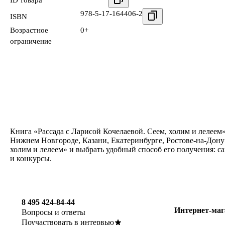
978-5-17-164406-2
ISBN
Возрастное
0+
ограничение
Книга «Рассада с Ларисой Кочелаевой. Сеем, холим и лелеем»
Нижнем Новгороде, Казани, Екатеринбурге, Ростове-на-Дону 
холим и лелеем» и выбрать удобный способ его получения: с
и конкурсы.
8 495 424-84-44
Интернет-маг
Вопросы и ответы
Поучаствовать в интервью