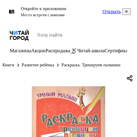
Откройте в приложении
Открыть
Место встречи с книгами
Магазины
Акции
Распродажа
Читай-школа
Сертификаты
П
Книги
Развитие ребёнка
Раскраска. Тренируем пальчики