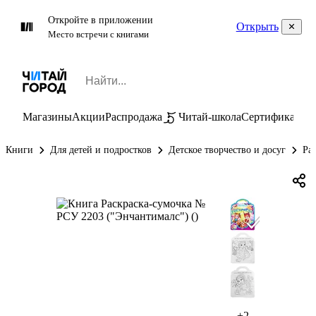
Откройте в приложении
Открыть
Место встречи с книгами
Магазины
Акции
Распродажа
Читай-школа
Сертификаты
П
Книги
Для детей и подростков
Детское творчество и досуг
Ра
+2