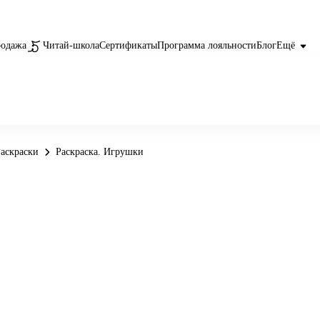
родажа
Читай-школа
Сертификаты
Программа лояльности
Блог
Ещё
аскраски
Раскраска. Игрушки