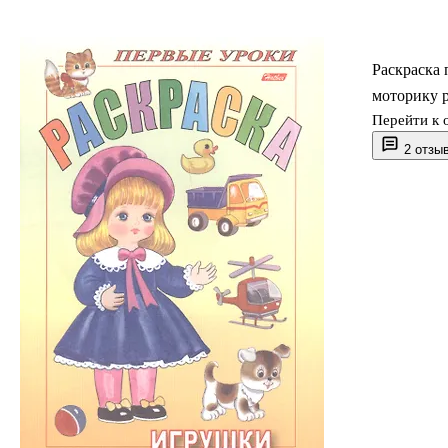
Раскраска
моторику р
Перейти к 
2 отзы