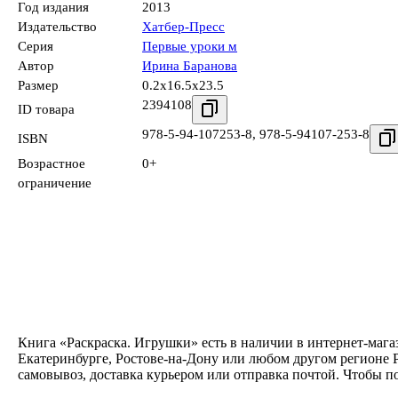
Год издания
2013
Издательство
Хатбер-Пресс
Серия
Первые уроки м
Автор
Ирина Баранова
Размер
0.2x16.5x23.5
2394108
ID товара
978-5-94-107253-8
,
978-5-94107-253-8
ISBN
Возрастное
0+
ограничение
Книга «Раскраска. Игрушки» есть в наличии в интернет-мага
Екатеринбурге, Ростове-на-Дону или любом другом регионе Р
самовывоз, доставка курьером или отправка почтой. Чтобы п