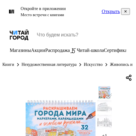
Откройте в приложении
Открыть
Место встречи с книгами
Магазины
Акции
Распродажа
Читай-школа
Сертификаты
П
Книги
Нехудожественная литература
Искусство
Живопись и г
+1