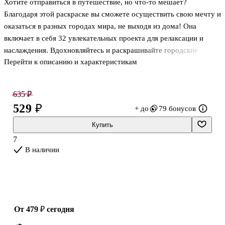
Хотите отправиться в путешествие, но что-то мешает?
Благодаря этой раскраске вы сможете осуществить свою мечту и
оказаться в разных городах мира, не выходя из дома! Она
включает в себя 32 увлекательных проекта для релаксации и
наслаждения. Вдохновляйтесь и раскрашивайте городские
Перейти к описанию и характеристикам
пейзажи маркерами или цветными карандашами. Практичный
формат, удобное крепление листов на пружине, плотная бумага и
твердая подложка - всё это сделает творческий процесс
635 ₽
максимально комфортным и плодотворным.
529 ₽
+ до
79 бонусов
Купить
7
В наличии
от 479 ₽
сегодня