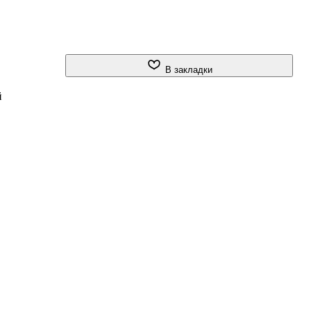
В закладки
й
е
а
,
ез