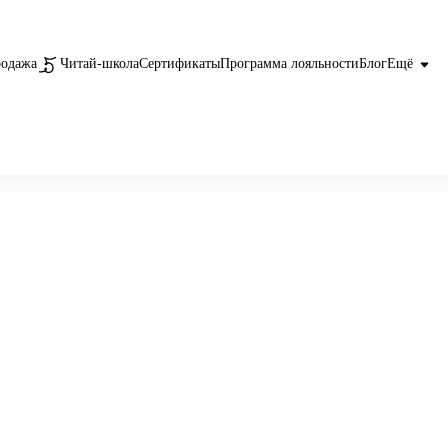
родажа
Читай-школа
Сертификаты
Программа лояльности
Блог
Ещё