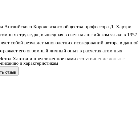
а Английского Королевского общества про­фессора Д. Хартри
томных структур», вышедшая в свет на английском языке в 1957
авляет собой результат многолетних исследований автора в данно
 отражает его огромный личный опыт в расчетах атом­ ных
 Метод Хартри и предложенное нами его уточнение доныне
описанию и характеристикам
аиболее точными из практи­чески применяемых методов расчета
ть отзыв
тронных и многочастичных систем. Эти методы служат теперь н
 расчетов атомов, но и применяются в теории ядерных оболочек, 
ории твердого тела. Поэтому они продолжают быть актуальными
пускаемая на русском языке книга Хартри несомненно будет пол