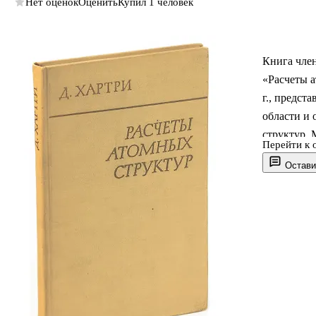
Нет оценок
Оценить
Купил 1 человек
Книга член
«Расчеты а
г., предст
обла­сти и
структур.
Перейти к 
являются н
Остави
многоэлек
только для
также в те
так что вы