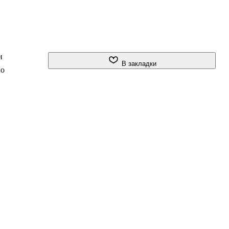
н
В закладки
Но