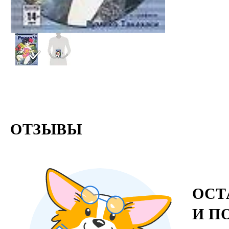
ОТЗЫВЫ
ОСТ
И П