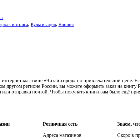
ка
ерная интрига
,
Культивация
,
Япония
 в интернет-магазине «Читай-город» по привлекательной цене. Е
ом другом регионе России, вы можете оформить заказ на книгу Р
м или отправка почтой. Чтобы покупать книги вам было ещё при
азин
Розничная сеть
Знаем, чт
Адреса магазинов
Скоро в п