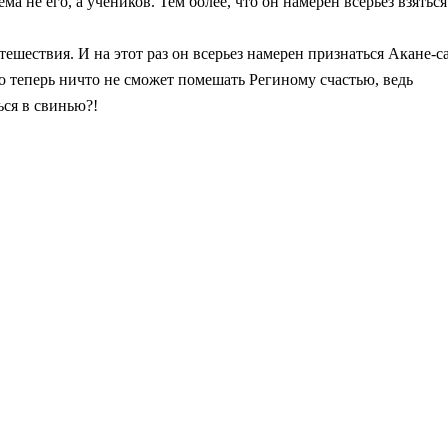
а не его, а учеников. Тем более, что он намерен всерьез взяться
тешествия. И на этот раз он всерьез намерен признаться Акане-с
о теперь ничто не сможет помешать Региному счастью, ведь
ься в свинью?!