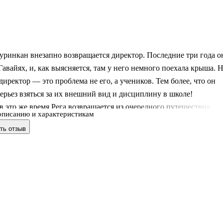
ринкан внезапно возвращается директор. Последние три года о
Гавайях, и, как выясняется, там у него немного поехала крыша. 
 директор — это проблема не его, а учеников. Тем более, что он
ерьез взяться за их внешний вид и дисциплину в школе!
 это же время Рега возвращается из очередного путешествия. И
описанию и характеристикам
з он всерьез намерен признаться Акане-сан в своих чувствах. Ему
ть отзыв
ль домашнего животного! Но теперь ничто не сможет помешать
частью, ведь теперь он перестал превращаться... Что?! Перестал
ся в свинью?!