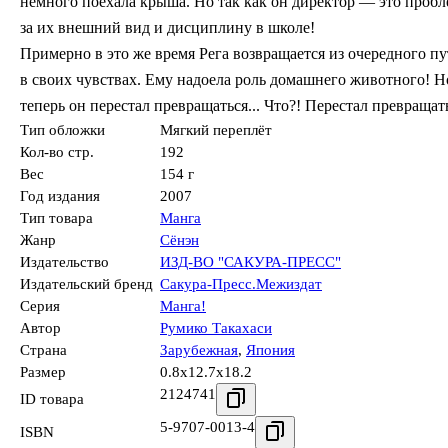
немного поехала крыша. Но так как он директор — это проблем
за их внешний вид и дисциплину в школе!
Примерно в это же время Рега возвращается из очередного пу
в своих чувствах. Ему надоела роль домашнего животного! Н
теперь он перестал превращаться... Что?! Перестал превращат
Тип обложки
Мягкий переплёт
Кол-во стр.
192
Вес
154 г
Год издания
2007
Тип товара
Манга
Жанр
Сёнэн
Издательство
ИЗД-ВО "САКУРА-ПРЕСС"
Издательский бренд
Сакура-Пресс.Межиздат
Серия
Манга!
Автор
Румико Такахаси
Страна
Зарубежная
,
Япония
Размер
0.8x12.7x18.2
2124741
ID товара
5-9707-0013-4
ISBN