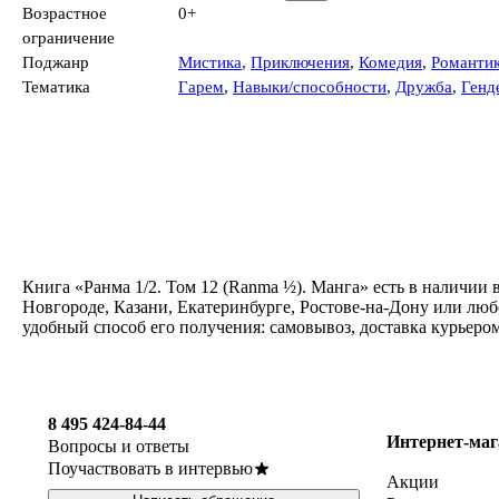
Возрастное
0+
ограничение
Поджанр
Мистика
,
Приключения
,
Комедия
,
Романти
Тематика
Гарем
,
Навыки/способности
,
Дружба
,
Генд
Книга «Ранма 1/2. Том 12 (Ranma ½). Манга» есть в наличии
Новгороде, Казани, Екатеринбурге, Ростове-на-Дону или люб
удобный способ его получения: самовывоз, доставка курьеро
8 495 424-84-44
Интернет-маг
Вопросы и ответы
Поучаствовать в интервью
Акции