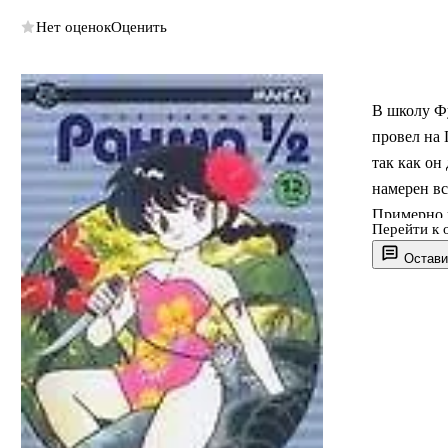
Нет оценок
Оценить
В школу Фу
провел на 
так как он
намерен вс
Примерно в
Перейти к 
на этот ра
Остави
надоела ро
Региному с
превращать