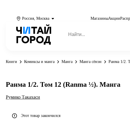
Россия, Москва
Магазины
Акции
Расп
Книги
Комиксы и манга
Манга
Манга сёнэн
Ранма 1/2. 
Ранма 1/2. Том 12 (Ranma ½). Манга
Румико Такахаси
Этот товар закончился