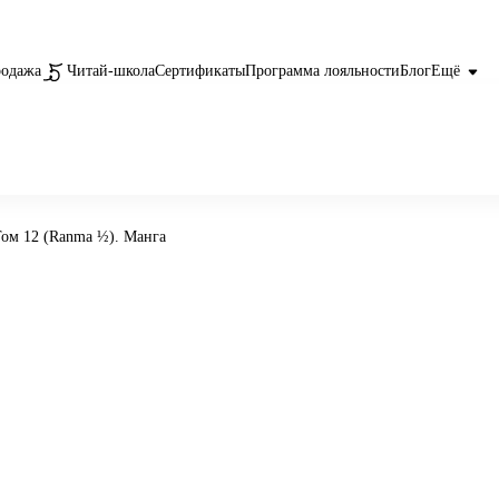
родажа
Читай-школа
Сертификаты
Программа лояльности
Блог
Ещё
Том 12 (Ranma ½). Манга