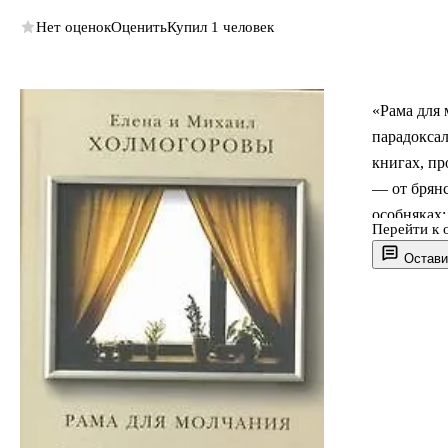
Нет оценок
Оценить
Купил 1 человек
«Рама для
парадоксал
книгах, пр
— от брян
особняках;
Перейти к 
«верхоглядств
Остави