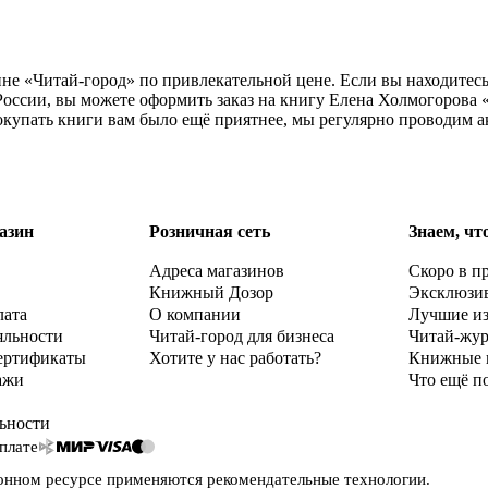
ине «Читай-город» по привлекательной цене. Если вы находитес
оссии, вы можете оформить заказ на книгу Елена Холмогорова 
окупать книги вам было ещё приятнее, мы регулярно проводим а
азин
Розничная сеть
Знаем, чт
Адреса магазинов
Скоро в п
Книжный Дозор
Эксклюзи
лата
О компании
Лучшие и
яльности
Читай-город для бизнеса
Читай-жу
ертификаты
Хотите у нас работать?
Книжные 
ажи
Что ещё п
ьности
плате
онном ресурсе применяются
рекомендательные технологии
.