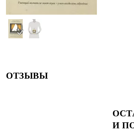
ОТЗЫВЫ
ОСТ
И П