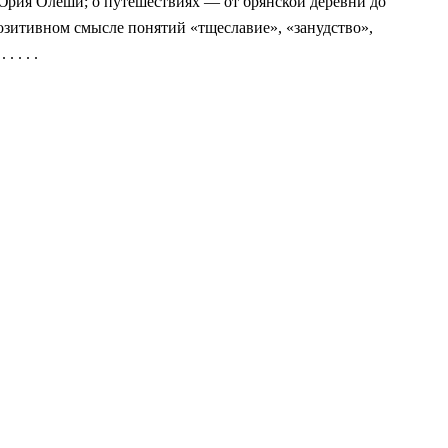
 Юрия Олеши; о путешествиях — от брянской деревни до
озитивном смысле понятий «тщеславие», «занудство»,
. . . .