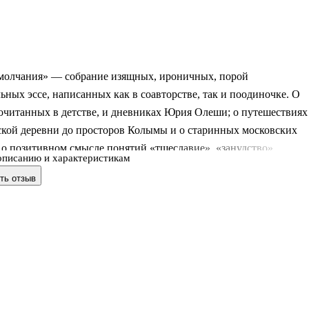
 молчания» — собрание изящных, ироничных, порой
ьных эссе, написанных как в соавторстве, так и поодиночке. О
очитанных в детстве, и дневниках Юрия Олеши; о путешествиях
ской деревни до просторов Колымы и о старинных московских
 о позитивном смысле понятий «тщеславие», «занудство»,
описанию и характеристикам
о» и даже «ночные кошмары». . . . . . . . . . . . . . . . . . . . .
ть отзыв