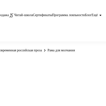
родажа
Читай-школа
Сертификаты
Программа лояльности
Блог
Ещё
овременная российская проза
Рама для молчания