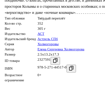
поодиночке. О книгах, прочитанных в детстве, и дневниках
просторов Колымы и о старинных московских особняках; о п
«верхоглядство» и даже «ночные кошмары». . . . . . . . . . . . . . . . . 
Тип обложки
Твёрдый переплёт
Кол-во стр.
352
Вес
305 г
Издательство
АСТ
Издательский бренд
Астрель СПб
Серия
Холмогоровы
Автор
Елена Сергеевна Холмогорова
Размер
2.5x13.2x17.3
2327591
ID товара
978-5-271-44517-0
ISBN
Возрастное
0+
ограничение