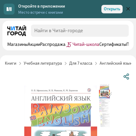
Откройте в приложении
Открыть
Место встречи с книгами
Магазины
Акции
Распродажа
Читай-школа
Сертификаты
Прог
Книги
Учебная литература
Для 7 класса
Английский язык 7 