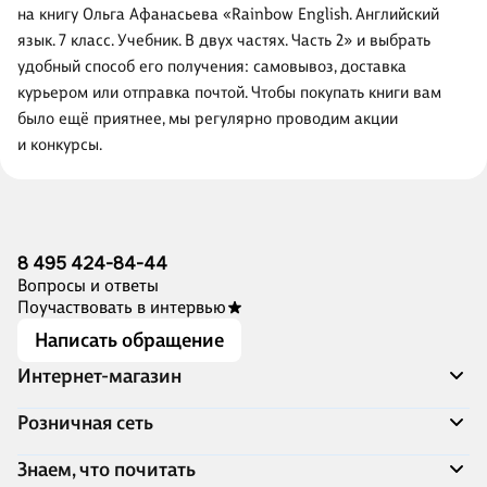
на книгу Ольга Афанасьева «Rainbow English. Английский
язык. 7 класс. Учебник. В двух частях. Часть 2» и выбрать
удобный способ его получения: самовывоз, доставка
курьером или отправка почтой. Чтобы покупать книги вам
было ещё приятнее, мы регулярно проводим акции
и конкурсы.
8 495 424-84-44
Вопросы и ответы
Поучаствовать в интервью
Написать обращение
Интернет-магазин
Акции
Розничная сеть
Распродажа
Доставка и оплата
Адреса магазинов
Знаем, что почитать
Программа лояльности
Книжный Дозор