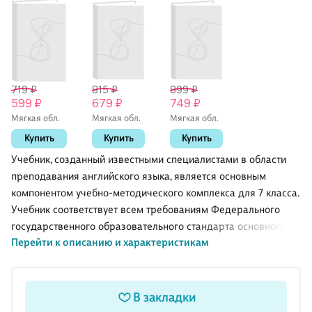
719 ₽
815 ₽
899 ₽
599 ₽
679 ₽
749 ₽
Мягкая обл.
Мягкая обл.
Мягкая обл.
Купить
Купить
Купить
Учебник, созданный известными специалистами в области
преподавания английского языка, является основным
компонентом учебно-методического комплекса для 7 класса.
Учебник соответствует всем требованиям Федерального
государственного образовательного стандарта основного
Перейти к описанию и характеристикам
общего образования.
8-е издание, переработанное.
В закладки