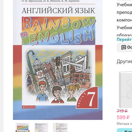
Учебни
препод
компон
Учебни
образо
Перейт
рекоме
Ос
Россий
Други
719 ₽
599 ₽
Мягкая о