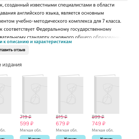
к, созданный известными специалистами в области
авания английского языка, является основным
ентом учебно-методического комплекса для 7 класса.
к соответствует Федеральному государственному
вательному стандарту основного общего образования,
и к описанию и характеристикам
ндован Министерством образования и науки
тавить отзыв
ской Федерации.
е издания
719 ₽
815 ₽
899 ₽
2 63
599 ₽
679 ₽
749 ₽
2 19
бл.
Мягкая обл.
Мягкая обл.
Мягкая обл.
Мягки