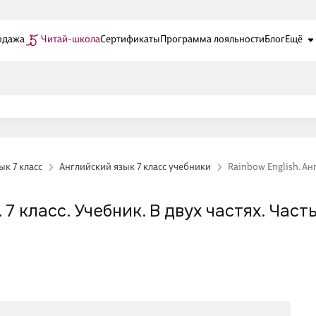
одажа
Читай-школа
Сертификаты
Программа лояльности
Блог
Ещё
ык 7 класс
Английский язык 7 класс учебники
Rainbow English. Анг
7 класс. Учебник. В двух частях. Часть