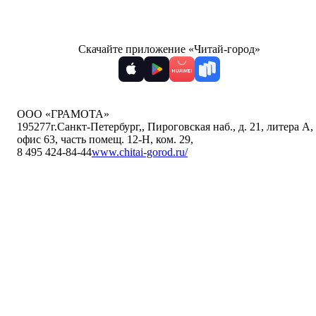
Скачайте приложение «Читай-город»
ООО «ГРАМОТА»
195277
г.Санкт-Петербург,
,
Пироговская наб., д. 21, литера А,
офис 63, часть помещ. 12-Н, ком. 29
,
8 495 424-84-44
www.chitai-gorod.ru/