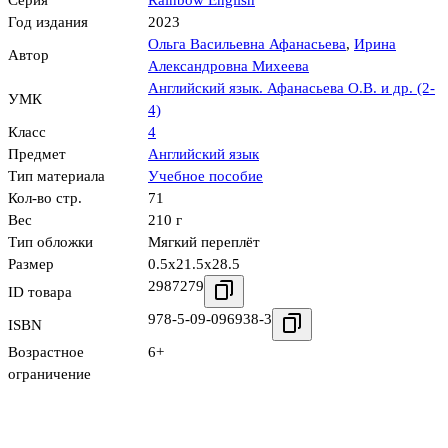
Серия
Rainbow English
Год издания
2023
Ольга Васильевна Афанасьева
,
Ирина
Автор
Александровна Михеева
Английский язык. Афанасьева О.В. и др. (2-
УМК
4)
Класс
4
Предмет
Английский язык
Тип материала
Учебное пособие
Кол-во стр.
71
Вес
210 г
Тип обложки
Мягкий переплёт
Размер
0.5x21.5x28.5
2987279
ID товара
978-5-09-096938-3
ISBN
Возрастное
6+
ограничение