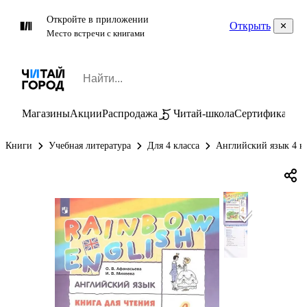
Откройте в приложении
Открыть
Место встречи с книгами
Магазины
Акции
Распродажа
Читай-школа
Сертификаты
П
Книги
Учебная литература
Для 4 класса
Английский язык 4 к