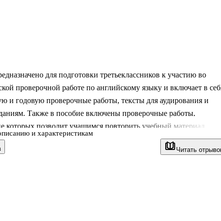
едназначено для подготовки третьеклассников к участию во
кой проверочной работе по английскому языку и включает в себ
ю и годовую проверочные работы, тексты для аудирования и
аданиям. Также в пособие включены проверочные работы,
е которых позволит учащимся повторить учебный материал
описанию и характеристикам
асса.
в
Читать отрыво
ое издание может быть использовано как на уроках, так и во
 время, в том числе и для самостоятельной работы учащихся.
обие является частью учебно-методического комплекта
й язык" для 3 класса серии "Rainbow English" авторов О. В.
й, И. В. Михеевой, К. М. Барановой.