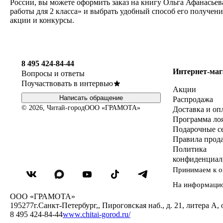
России, вы можете оформить заказ на книгу Ольга Афанасьев
работы для 2 класса» и выбрать удобный способ его получен
акции и конкурсы.
8 495 424-84-44
Интернет-маг
Вопросы и ответы
Поучаствовать в интервью
Акции
Написать обращение
Распродажа
© 2026, Читай-город
ООО «ГРАМОТА»
Доставка и оп
Программа ло
Подарочные с
Правила прод
Политика
конфиденциал
Принимаем к о
На информаци
ООО «ГРАМОТА»
195277
г.Санкт-Петербург,
,
Пироговская наб., д. 21, литера А, 
8 495 424-84-44
www.chitai-gorod.ru/