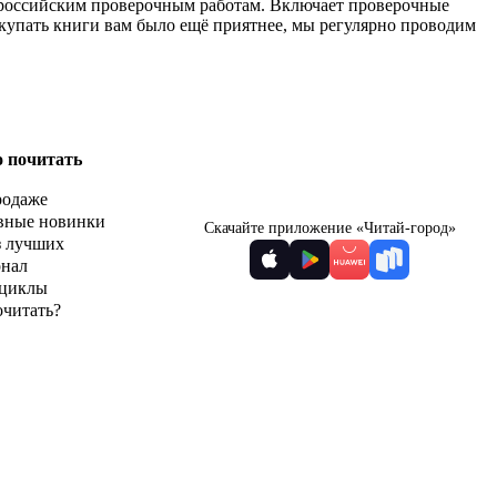
Всероссийским проверочным работам. Включает проверочные
окупать книги вам было ещё приятнее, мы регулярно проводим
о почитать
родаже
вные новинки
Скачайте приложение «Читай-город»
з лучших
рнал
циклы
очитать?