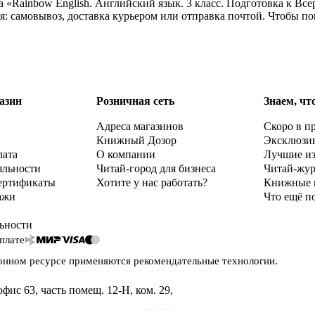
а «Rainbow English. Английский язык. 3 класс. Подготовка к 
ия: самовывоз, доставка курьером или отправка почтой. Чтобы п
азин
Розничная сеть
Знаем, чт
Адреса магазинов
Скоро в п
Книжный Дозор
Эксклюзи
лата
О компании
Лучшие и
яльности
Читай-город для бизнеса
Читай-жу
ертификаты
Хотите у нас работать?
Книжные 
ажи
Что ещё п
ьности
плате
онном ресурсе применяются
рекомендательные технологии
.
офис 63, часть помещ. 12-Н, ком. 29
,