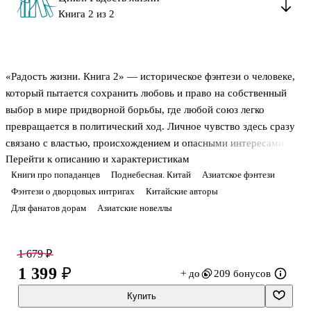
Книга 2 из 2
«Радость жизни. Книга 2» — историческое фэнтези о человеке,
который пытается сохранить любовь и право на собственный
выбор в мире придворной борьбы, где любой союз легко
превращается в политический ход. Личное чувство здесь сразу
связано с властью, происхождением и опасными интересами
Перейти к описанию и характеристикам
империи. В центре сюжета — герой, оказавшийся между
Книги про попаданцев
Поднебесная. Китай
Азиатское фэнтези
семейными тайнами, столичными интригами и необходимостью
Фэнтези о дворцовых интригах
Китайские авторы
принимать решения там, где открытая честность становится
Для фанатов дорам
Азиатские новеллы
роскошью. После свадьбы он попадает в новый виток
противостояния, где на кону уже не только его будущее, но и
безопасность близких, а путь от дворца до Северной Ци делает
1 679 ₽
конфликт ещё шире и напряжённее.
1 399 ₽
+ до
209 бонусов
О чём книга
Купить