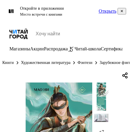
Откройте в приложении
Открыть
Место встречи с книгами
Магазины
Акции
Распродажа
Читай-школа
Сертификаты
П
Книги
Художественная литература
Фэнтези
Зарубежное фэнт
+7