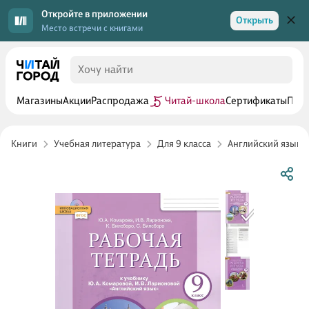
Откройте в приложении
Открыть
Место встречи с книгами
Магазины
Акции
Распродажа
Читай-школа
Сертификаты
Прог
Книги
Учебная литература
Для 9 класса
Английский язык 9