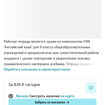
Рабочая тетрадь является одним из компонентов УМК
"Английский язык" для 9 класса общеобразовательных
учреждений и предназначена для самостоятельной работы
учащихся с целью повторения и закрепления лексико-
грамматического материала учебника. Тетрадь содержит
Перейти к описанию и характеристикам
разделы Grammar bank и Vocabulary bank для
дополнительной работы над грамматикой и лексикой.
Рабочая тетрадь соответствует требованиям ФГОС ООО.
за 839 ₽
сегодня
Москва
Смотреть наличие
на карте
Забрать из магазина