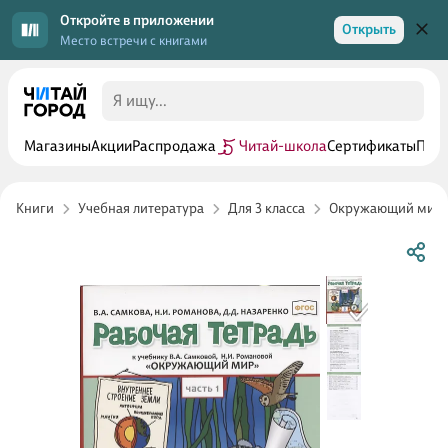
Откройте в приложении
Открыть
Место встречи с книгами
Магазины
Акции
Распродажа
Читай-школа
Сертификаты
Прог
Книги
Учебная литература
Для 3 класса
Окружающий мир 3