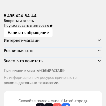
8 495 424-84-44
Вопросы и ответы
Поучаствовать в интервью
Написать обращение
Интернет-магазин
Акции
Розничная сеть
Распродажа
Доставка и оплата
Адреса магазинов
Знаем, что почитать
Программа лояльности
Книжный Дозор
Подарочные сертификаты
О компании
Скоро в продаже
Принимаем к оплате
Правила продажи
Читай-город для бизнеса
Эксклюзивные новинки
На информационном ресурсе применяются
Политика конфиденциальности
Хотите у нас работать?
Лучшие из лучших
рекомендательные технологии
.
Читай-журнал
Книжные циклы
Что ещё почитать?
Скачайте приложение «Читай-город»