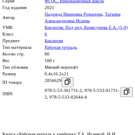
Серия
ФГОС. Инновационная школа
Год издания
2021
Надежда Ивановна Романова
,
Татьяна
Автор
Александровна Исаева
УМК
Биология. Под ред. Криксунова Е.А. (5-9)
Класс
6
Предмет
Биология
Тип материала
Рабочая тетрадь
Кол-во стр.
80
Вес
100 г
Тип обложки
Мягкий переплёт
Размер
0.4x16.2x21
2856629
ID товара
978-5-53-301731-2
,
978-5-533-01731-
ISBN
2
,
978-5-533-02644-4
Книга «Рабочая тетрадь к учебнику Т.А. Исаевой, Н.И.