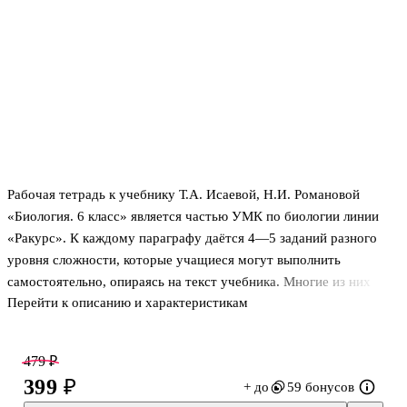
Рабочая тетрадь к учебнику Т.А. Исаевой, Н.И. Романовой
«Биология. 6 класс» является частью УМК по биологии линии
«Ракурс». К каждому параграфу даётся 4—5 заданий разного
уровня сложности, которые учащиеся могут выполнить
самостоятельно, опираясь на текст учебника. Многие из них
Перейти к описанию и характеристикам
построены по принципу заданий ГИА и ЕГЭ. Тетрадь содержит
тесты единичного и множественного выбора, задания на
сопоставление, на установление последовательности протекания
479 ₽
тех или иных процессов и др. Часть заданий направлена на
399 ₽
+ до
59 бонусов
развитие у учащихся навыков работы с текстом, умения