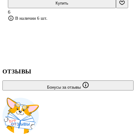
выделять главное, формулировать определения понятий, делать
Купить
выводы и обобщения.
6
В наличии 6 шт.
ОТЗЫВЫ
Бонусы за отзывы