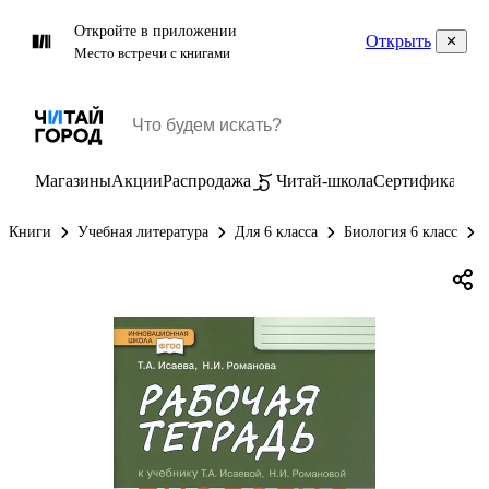
Откройте в приложении
Открыть
Место встречи с книгами
Магазины
Акции
Распродажа
Читай-школа
Сертификаты
П
Книги
Учебная литература
Для 6 класса
Биология 6 класс