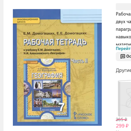
Рабочая
двух ч
парагр
навыко
матери
Перейт
диагно
Ос
действ
выполн
Други
365 ₽
299 ₽