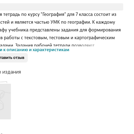
 тетрадь по курсу "География" для 7 класса состоит из
астей и является частью УМК по географии. К каждому
афу учебника представлены задания для формирования
в работы с текстовым, тестовым и картографическим
алами. Задания рабочей тетради позволяют
и к описанию и характеристикам
стировать формирование универсальных учебных
тавить отзыв
ий обучающихся при работе в классе и в ходе
ения домашней работы.
е издания