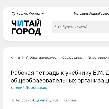
Россия, Москва
Магазины
Акции
Распр
Книги
Учебная литература
Образование
Естественно
Рабочая тетрадь к учебнику Е.М. 
общеобразовательных организаций:
Евгений Домогацких
Нет оценок
Оценить
Купили 11 человек