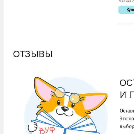
Мягкая о
Куп
ОТЗЫВЫ
ОС
И 
Остав
Это п
выбор