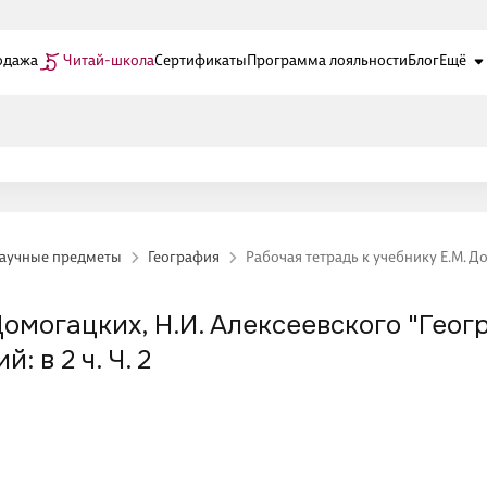
одажа
Читай-школа
Сертификаты
Программа лояльности
Блог
Ещё
научные предметы
География
Рабочая тетрадь к учебнику Е.М. До
Домогацких, Н.И. Алексеевского "Геог
 в 2 ч. Ч. 2