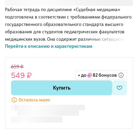
Рабочая тетрадь по дисциплине «Судебная медицина»
подготовлена в соответствии с требованиями федерального
государственного образовательного стандарта высшего
образования для студентов педиатрических факультетов
медицинских вузов. Она содержит различные ситуационные
Перейти к описанию и характеристикам
задачи, вопросы и задания. В тетрадь также включены
тестовые задания для контроля усвоения пройденного
материала.
659 ₽
Законодательство приведено по состоянию на 16 ноября
549 ₽
+ до
82 бонусов
2025 г.
Для студентов педиатрических факультетов медицинских
Купить
вузов, преподавателей кафедр судебной медицины, а также
всех интересующихся вопросами судебной медицины.
Осталось мало