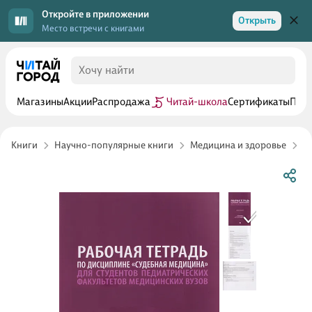
Откройте в приложении
Открыть
Место встречи с книгами
Магазины
Акции
Распродажа
Читай-школа
Сертификаты
Прог
Книги
Научно-популярные книги
Медицина и здоровье
Б