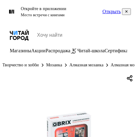
Откройте в приложении
Открыть
Место встречи с книгами
Магазины
Акции
Распродажа
Читай-школа
Сертификаты
П
Творчество и хобби
Мозаика
Алмазная мозаика
Алмазная моз