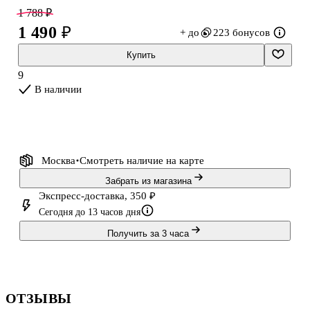
Выкладываете собственную фотографию.
1 788 ₽
Собирать можно с телефона в удобном генераторе, отмечая все
1 490 ₽
+ до
223 бонусов
заполненный участки.
Увлекательный набор для творчества станет прекрасным
Купить
подарком как начинающим творцам, так и любителям
9
кропотливой работы.
В наличии
На клейкую основу согласно схеме нужно наносить мелкие
цветные стразы.
Алмазная мозаика является альтернативой вышивке.
К
Москва
Смотреть наличие
на карте
Забрать из магазина
Экспресс-доставка, 350 ₽
Сегодня до 13 часов дня
Получить за 3 часа
ОТЗЫВЫ