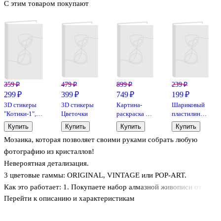
С этим товаром покупают
359 ₽
479 ₽
899 ₽
239 ₽
299 ₽
399 ₽
749 ₽
199 ₽
3D стикеры
3D стикеры
Картина-
Шариковый
"Котики-1", 6
Цветочки
раскраска по
пластилин
штук
номерам
модели
Купить
Купить
Купить
Купить
«Коты в
"Puzzle
Мозаика, которая позволяет своими руками собрать любую
платочках»,
Foam",
15 х 14 см,
розовый
фотографию из кристаллов!
Art idea, 4
Невероятная детализация.
штуки
3 цветовые гаммы: ORIGINAL, VINTAGE или POP-ART.
Как это работает: 1. Покупаете набор алмазной живописи от
Перейти к описанию и характеристикам
QBRIX; 2. Загружаете свою фотографию к нам на сайт,
получаете подробную инструкцию по ее сборке; 3.