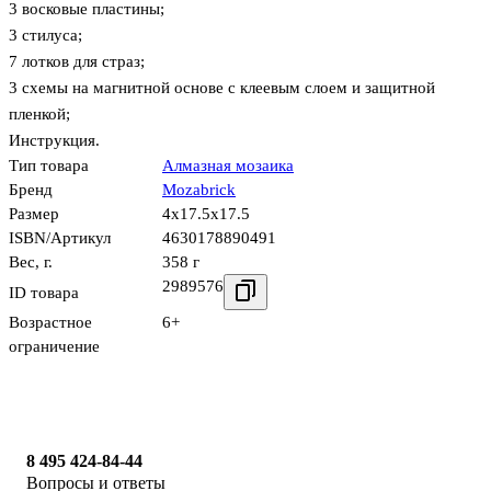
3 восковые пластины;
3 стилуса;
7 лотков для страз;
3 схемы на магнитной основе с клеевым слоем и защитной
пленкой;
Инструкция.
Тип товара
Алмазная мозаика
Бренд
Mozabrick
Размер
4x17.5x17.5
ISBN/Артикул
4630178890491
Вес, г.
358 г
2989576
ID товара
Возрастное
6+
ограничение
8 495 424-84-44
Вопросы и ответы