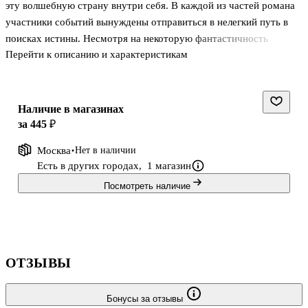
эту волшебную страну внутри себя. В каждой из частей романа
участники событий вынуждены отправиться в нелегкий путь в
поисках истины. Несмотря на некоторую фантастичность
Перейти к описанию и характеристикам
повествования, каждый читатель найдет черты героев в себе, и,
может быть, в жизненных перипетиях читателю будет проще
найти опору и цель в жизни.
Наличие в магазинах
за 445 ₽
Москва
Нет в наличии
Есть в других городах,
1 магазин
Посмотреть наличие
ОТЗЫВЫ
Бонусы за отзывы