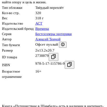
найти опору и цель в жизни.
Тип обложки
Твёрдый переплёт
Кол-во стр.
320
Вес
318 г
Издательство
АСТ
Издательский бренд
Времена
Серия
Бестселлеры эзотерики
Автор
Алексей Тенчой
Офсет пухлый
Тип бумаги
Размер
2x13.2x20.7
2738879
ID товара
978-5-17-115786-9
ISBN
Возрастное
16+
ограничение
Книга «Путешествие в Шамбалу» есть в наличии в интернет-