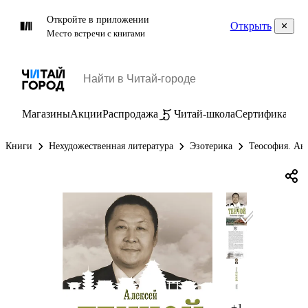
Откройте в приложении
Открыть
Место встречи с книгами
Магазины
Акции
Распродажа
Читай-школа
Сертификаты
П
Книги
Нехудожественная литература
Эзотерика
Теософия. Ан
+1