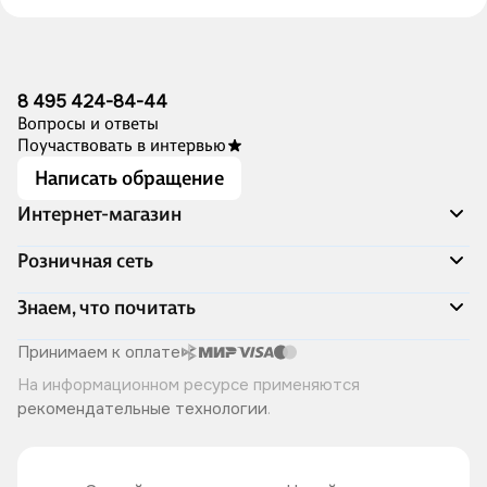
8 495 424-84-44
Вопросы и ответы
Поучаствовать в интервью
Написать обращение
Интернет-магазин
Акции
Розничная сеть
Распродажа
Доставка и оплата
Адреса магазинов
Знаем, что почитать
Программа лояльности
Книжный Дозор
Подарочные сертификаты
О компании
Скоро в продаже
Принимаем к оплате
Правила продажи
Читай-город для бизнеса
Эксклюзивные новинки
На информационном ресурсе применяются
Политика конфиденциальности
Хотите у нас работать?
Лучшие из лучших
рекомендательные технологии
.
Читай-журнал
Книжные циклы
Что ещё почитать?