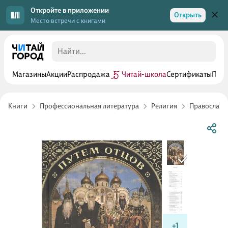
Откройте в приложении
Открыть
Место встречи с книгами
Магазины
Акции
Распродажа
Читай-школа
Сертификаты
Прог
Книги
Профессиональная литература
Религия
Православн
+1