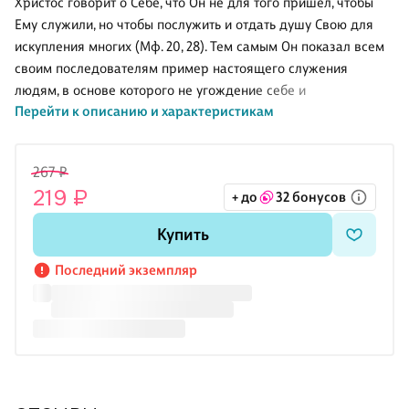
Христос говорит о Себе, что Он не для того пришел, чтобы
Ему служили, но чтобы послужить и отдать душу Свою для
искупления многих (Мф. 20, 28). Тем самым Он показал всем
своим последователям пример настоящего служения
людям, в основе которого не угождение себе и
Перейти к описанию и характеристикам
человеческому в человеке, но жертва. . . .
267 ₽
219 ₽
+ до
32 бонусов
Купить
Последний экземпляр