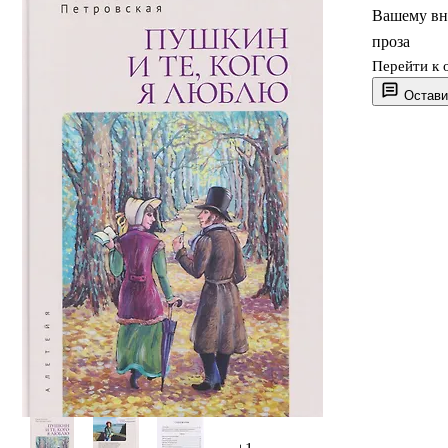
Вашему вн
проза
Перейти к 
Остави