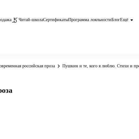
родажа
Читай-школа
Сертификаты
Программа лояльности
Блог
Ещё
овременная российская проза
Пушкин и те, кого я люблю. Стихи и пр
роза