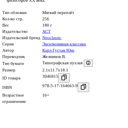
философов XX века.
Тип обложки
Мягкий переплёт
Кол-во стр.
256
Вес
180 г
Издательство
АСТ
Издательский бренд
Neoclassic
Серия
Эксклюзивная классика
Автор
Карл Густав Юнг
Переводчик
Желнинов В.
Типографская пухлая
Тип бумаги
Размер
2.1x11.7x18.1
3046815
ID товара
978-5-17-164663-9
ISBN
Возрастное
16+
ограничение