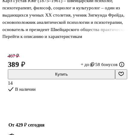
Карл Густав Юнг (1875–1961) – швейцарский психолог,
психотерапевт, философ, социолог и культуролог – один из
выдающихся ученых ХХ столетия, ученик Зигмунда Фрейда,
основоположник аналитической психологии и психотерапии,
основатель и президент Швейцарского общества практической
Перейти к описанию и характеристикам
психологии. Религиозная проблематика всегда была важной
составляющей исследований Юнга. В настоящем сборнике
представлены работы, в которых автор исследует
467 ₽
психологические аспекты философии различных течений
389 ₽
+ до
58 бонусов
буддизма и индуизма, в том числе на основе тибетской "Книги
Великого Освобождения", рассуждает о причинах популярности
Купить
йоги на Западе, сравнивает понимание идей свободы и святости
14
в восточной и западной традиции, р
В наличии
от 429 ₽
сегодня