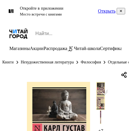
Откройте в приложении
Открыть
Место встречи с книгами
Магазины
Акции
Распродажа
Читай-школа
Сертификаты
П
Книги
Нехудожественная литература
Философия
Отдельные ф
+7