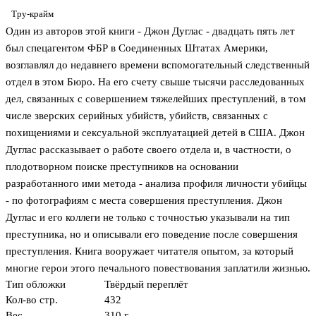
Тру-крайм
Один из авторов этой книги - Джон Дуглас - двадцать пять лет
был спецагентом ФБР в Соединенных Штатах Америки,
возглавлял до недавнего времени вспомогательный следственный
отдел в этом Бюро. На его счету свыше тысячи расследованных
дел, связанных с совершением тяжелейших преступлений, в том
числе зверских серийных убийств, убийств, связанных с
похищениями и сексуальной эксплуатацией детей в США. Джон
Дуглас рассказывает о работе своего отдела и, в частности, о
плодотворном поиске преступников на основании
разработанного ими метода - анализа профиля личности убийцы
- по фотографиям с места совершения преступления. Джон
Дуглас и его коллеги не только с точностью указывали на тип
преступника, но и описывали его поведение после совершения
преступления. Книга вооружает читателя опытом, за который
многие герои этого печального повествования заплатили жизнью.
Тип обложки
Твёрдый переплёт
Кол-во стр.
432
Вес
310 г