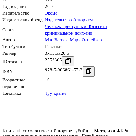
Год издания
2016
Издательство
Эксмо
Издательский бренд
Издательство Алгоритм
Человек преступный. Классика
Серия
криминальной псих-гии
Автор
Mac Barnes
,
Марк Олшейкер
Тип бумаги
Газетная
Размер
3x13.5x20.5
2553365
ID товара
978-5-906861-57-3
ISBN
Возрастное
16+
ограничение
Тематика
Тру-крайм
Книга «Психологический портрет убийцы. Методики ФБР»