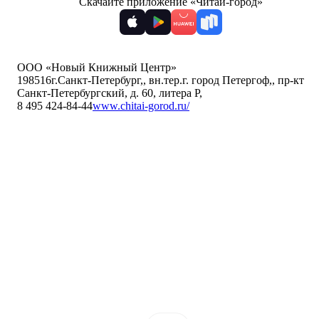
Скачайте приложение «Читай-город»
ООО «Новый Книжный Центр»
198516
г.Санкт-Петербург,
,
вн.тер.г. город Петергоф,
,
пр-кт
Санкт-Петербургский, д. 60, литера Р
,
8 495 424-84-44
www.chitai-gorod.ru/