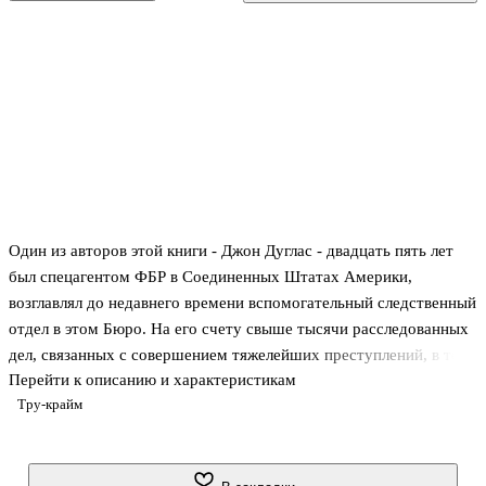
Один из авторов этой книги - Джон Дуглас - двадцать пять лет
был спецагентом ФБР в Соединенных Штатах Америки,
возглавлял до недавнего времени вспомогательный следственный
отдел в этом Бюро. На его счету свыше тысячи расследованных
дел, связанных с совершением тяжелейших преступлений, в том
Перейти к описанию и характеристикам
числе зверских серийных убийств, убийств, связанных с
Тру-крайм
похищениями и сексуальной эксплуатацией детей в США. Джон
Дуглас рассказывает о работе своего отдела и, в частности, о
плодотворном поиске преступников на основании
разработанного ими метода - анализа профиля личности убийцы