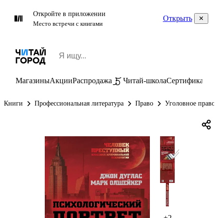
Откройте в приложении
Открыть
Место встречи с книгами
Магазины
Акции
Распродажа
Читай-школа
Сертификаты
П
Книги
Профессиональная литература
Право
Уголовное право
+2