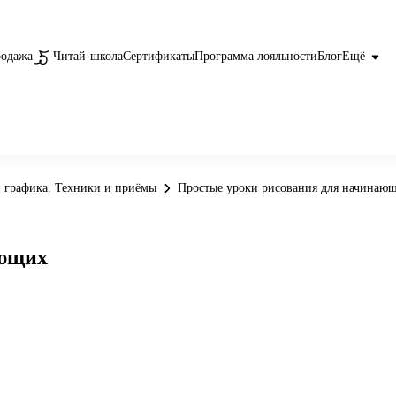
родажа
Читай-школа
Сертификаты
Программа лояльности
Блог
Ещё
 графика. Техники и приёмы
Простые уроки рисования для начинаю
ающих