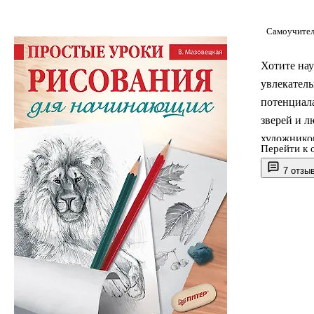
Самоучител
Хотите нау
увлекатель
потенциала
зверей и л
художником
Перейти к 
7 отзы