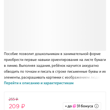
Пособие позволит дошкольникам в занимательной форме
приобрести первые навыки ориентирования на листе бумаги
в линию. Выполняя задания, ребёнок научится аккуратно
обводить по точкам и писать в строке письменные буквы и их
элементы, раскрашивать картинки с изображением людей
Перейти к описанию и характеристикам
разных профессий. Прописи помогут сформировать у детей
графические навыки, развить внимание и усидчивость,
мелкую моторику пальцев рук.
255 ₽
Издание предназначено для занятий с детьми 5-7 лет.
209 ₽
+ до
31 бонуса