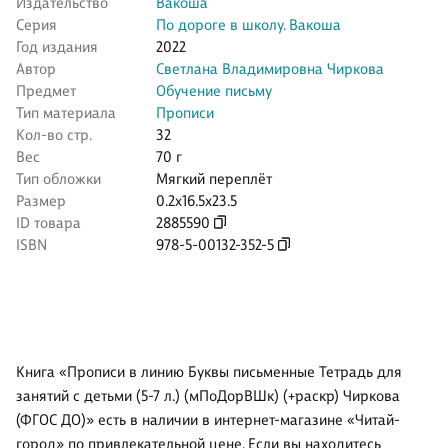
Издательство
Вакоша
Серия
По дороге в школу. Вакоша
Год издания
2022
Автор
Светлана Владимировна Чиркова
Предмет
Обучение письму
Тип материала
Прописи
Кол-во стр.
32
Вес
70 г
Тип обложки
Мягкий переплёт
Размер
0.2x16.5x23.5
ID товара
2885590
ISBN
978-5-00132-352-5
Книга «Прописи в линию Буквы письменные Тетрадь для
занятий с детьми (5-7 л.) (мПоДорВШк) (+раскр) Чиркова
(ФГОС ДО)» есть в наличии в интернет-магазине «Читай-
город» по привлекательной цене. Если вы находитесь