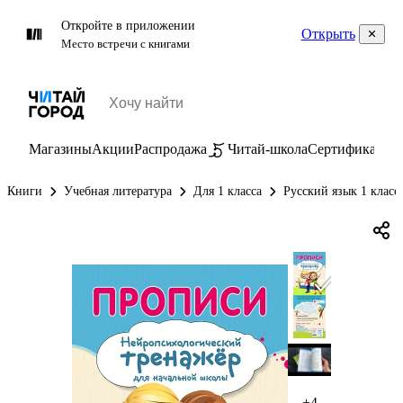
Откройте в приложении
Открыть
Место встречи с книгами
Магазины
Акции
Распродажа
Читай-школа
Сертификаты
П
Книги
Учебная литература
Для 1 класса
Русский язык 1 класс
+4