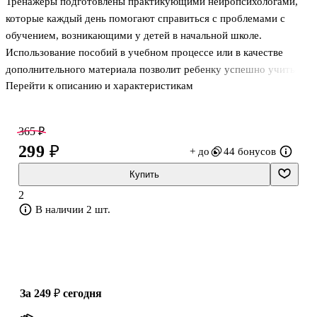
Тренажеры подготовлены практикующими нейропсихологами,
которые каждый день помогают справиться с проблемами с
обучением, возникающими у детей в начальной школе.
Использование пособий в учебном процессе или в качестве
дополнительного материала позволит ребенку успешно учиться,
Перейти к описанию и характеристикам
своевременно устраняя всевозможные трудности и сложности с
освоением школьного материала и формированием необходимых
навыков.
365 ₽
Нестандартные игровые задания, предлагаемые специалистами
299 ₽
+ до
44 бонусов
Центра детской нейропсихологии им. А.Р. Лурия, помогут
развить способности ребенка и справиться с возникающими в
Купить
процессе учебы затруднениями, а также станут прекрасной
2
профилактикой возможных проблем.
В наличии 2 шт.
за 249 ₽
сегодня