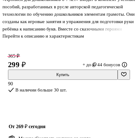
пособий, разработанных в русле авторской педагогической
технологии по обучению дошкольников элементам грамоты. Они
созданы как игровые занятия и упражнения для подготовки руки
ребёнка к написанию букв. Вместе со сказочными героями
Перейти к описанию и характеристикам
ребёнок научится обводить предметы по пунктирным линиям,
писать буквы русского алфавита в клеточках, рисовать предметы
в тетради в клеточку, линейку, познакомится с понятиями
365 ₽
«широкая строка», «узкая строка» и т. д. В процессе работы с
299 ₽
+ до
44 бонусов
пособием у ребёнка сформируется качество, необходимое для
дальнейшего обучения в школе, — умение понять учебно-
Купить
игровую задачу и самостоятельно её выполнить; появится навык
90
В наличии больше 30 шт.
от 269 ₽
сегодня