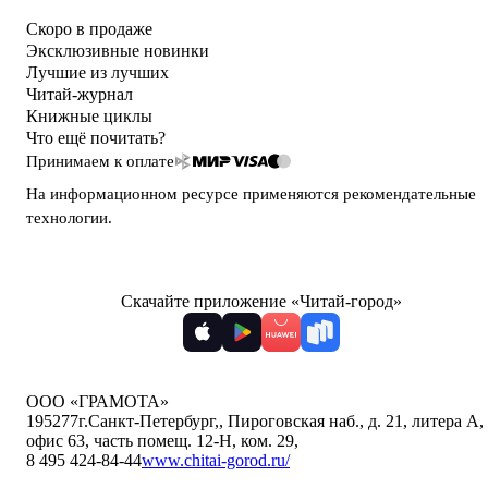
Скоро в продаже
Эксклюзивные новинки
Лучшие из лучших
Читай-журнал
Книжные циклы
Что ещё почитать?
Принимаем к оплате
На информационном ресурсе применяются
рекомендательные
технологии
.
Скачайте приложение «Читай-город»
ООО «ГРАМОТА»
195277
г.Санкт-Петербург,
,
Пироговская наб., д. 21, литера А,
офис 63, часть помещ. 12-Н, ком. 29
,
8 495 424-84-44
www.chitai-gorod.ru/