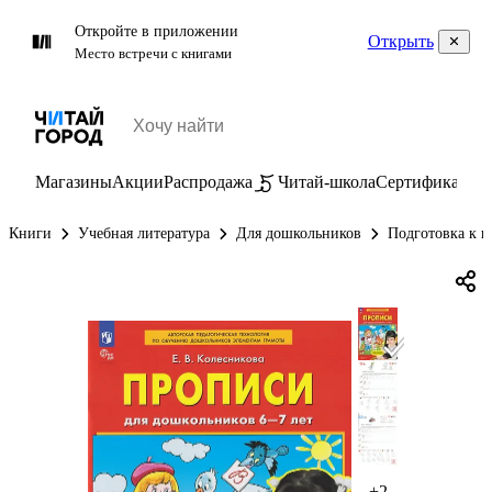
Откройте в приложении
Открыть
Место встречи с книгами
Магазины
Акции
Распродажа
Читай-школа
Сертификаты
П
Книги
Учебная литература
Для дошкольников
Подготовка к ш
+2