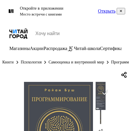
Откройте в приложении
Открыть
Место встречи с книгами
Магазины
Акции
Распродажа
Читай-школа
Сертификаты
П
Книги
Психология
Самооценка и внутренний мир
Программир
+5