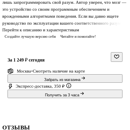
лишь запрограммировать свой разум. Автор уверен, что мозг —
это устройство со своим программным обеспечением и
врожденными алгоритмами поведения. Если вы давно ищете
руководство по эксплуатации вашего соответственного разума,
Перейти к описанию и характеристикам
тогда эта книга для вас.
Создайте лучшую версию себя
Читайте и помогайте!
РАЙАН БУШ, мыслитель и создатель организации по
расширению человеческого потенциала, предлагает систему
перепрошивки первоначального психологического кода. Эта
за 1 249 ₽
сегодня
книга-феномен получила более 2000 отзывов на Amazon и
Москва
Смотреть наличие
на карте
продалась количеством свыше 50 000 экземпляров на Западе.
Она дает чуткую проработку ментальных сбоев: когнитивных
Забрать из магазина
искажений, лени, стыда, вины и сожалений.
Экспресс-доставка, 350 ₽
Получить за 3 часа
В
ОТЗЫВЫ